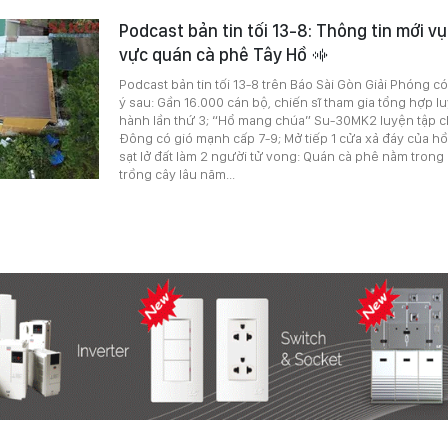
Podcast bản tin tối 13-8: Thông tin mới vụ
vực quán cà phê Tây Hồ
Podcast bản tin tối 13-8 trên Báo Sài Gòn Giải Phóng c
ý sau: Gần 16.000 cán bộ, chiến sĩ tham gia tổng hợp l
hành lần thứ 3; “Hổ mang chúa” Su-30MK2 luyện tập c
Đông có gió mạnh cấp 7-9; Mở tiếp 1 cửa xả đáy của hồ
sạt lở đất làm 2 người tử vong: Quán cà phê nằm tron
trồng cây lâu năm...