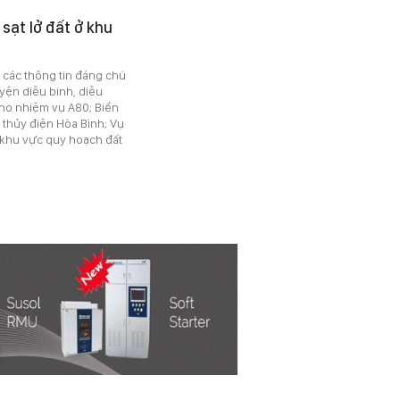
 sạt lở đất ở khu
ó các thông tin đáng chú
uyện diễu binh, diễu
ho nhiệm vụ A80; Biển
 thủy điện Hòa Bình; Vụ
g khu vực quy hoạch đất