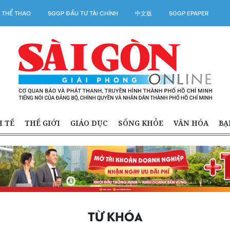
 THỂ THAO
SGGP ĐẦU TƯ TÀI CHÍNH
中文版
SGGP EPAPER
H TẾ
THẾ GIỚI
GIÁO DỤC
SỐNG KHỎE
VĂN HÓA
BẠ
TỪ KHÓA