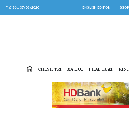
Thứ Sáu, 07/08/2026
ENGLISH EDITION
SGGP
CHÍNH TRỊ
XÃ HỘI
PHÁP LUẬT
KIN