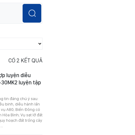
CÓ
2
KẾT QUẢ
hợp luyện diễu
u-30MK2 luyện tập
ng tin đáng chú ý sau:
ễu binh, diễu hành lần
 vụ A80; Biển Đông có
 Hòa Bình; Vụ sạt lở đất
quy hoạch đất trồng cây
..