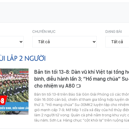
CHUYÊN MỤC
DẠNG BÀI
ÙI LẤP 2 NGƯỜI
Bản tin tối 13-8: Dàn vũ khí Việt tại tổng 
binh, diễu hành lần 3; “Hổ mang chúa” S
cho nhiệm vụ A80
Bản tin tối 13-8 trên Báo Sài Gòn Giải Phóng có các thô
Gần 16.000 cán bộ, chiến sĩ tham gia tổng hợp luyện di
thứ 3; “Hổ mang chúa” Su-30MK2 luyện tập cho nhiệm
gió mạnh cấp 7-9; Mở tiếp 1 cửa xả đáy của hồ thủy điện
làm 2 người tử vong: Quán cà phê nằm trong khu vực 
lâu năm; Sơn La: Hàng chục “cột khói lạ” trên ruộng lúa.