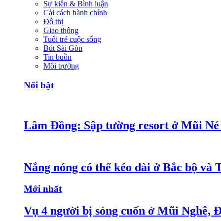
Sự kiện & Bình luận
Cải cách hành chính
Đô thị
Giao thông
Tuổi trẻ cuộc sống
Bút Sài Gòn
Tin buồn
Môi trường
Nổi bật
Lâm Đồng: Sập tường resort ở Mũi Né 
Nắng nóng có thể kéo dài ở Bắc bộ và 
Mới nhất
Vụ 4 người bị sóng cuốn ở Mũi Nghê, 