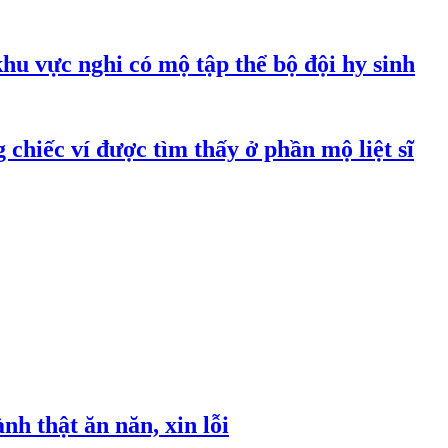
hu vực nghi có mộ tập thể bộ đội hy sinh
 chiếc ví được tìm thấy ở phần mộ liệt sĩ
h thật ăn năn, xin lỗi