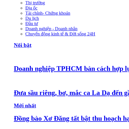
Thị trường
Địa ốc
Tài chính- Chứng khoán
Du lịch
Đầu tư
Doanh nghiệp - Doanh nhân
Chuyển động kinh tế & Đời sống 24H
Nổi bật
Doanh nghiệp TPHCM bàn cách hợp lực
Đưa sầu riêng, bơ, mắc ca La Dạ đến g
Mới nhất
Đồng bào Xơ Đăng tất bật thu hoạch h