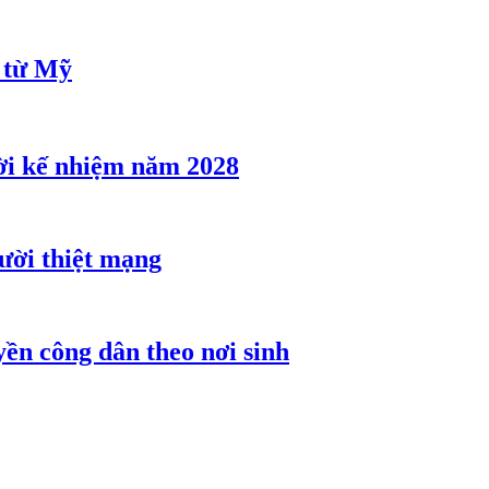
u từ Mỹ
ời kế nhiệm năm 2028
gười thiệt mạng
ền công dân theo nơi sinh