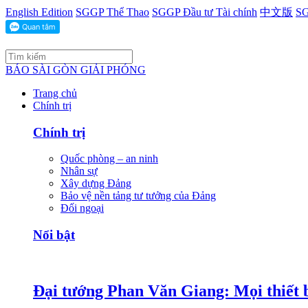
English Edition
SGGP Thể Thao
SGGP Đầu tư Tài chính
中文版
SG
BÁO SÀI GÒN GIẢI PHÓNG
Trang chủ
Chính trị
Chính trị
Quốc phòng – an ninh
Nhân sự
Xây dựng Đảng
Bảo vệ nền tảng tư tưởng của Đảng
Đối ngoại
Nổi bật
Đại tướng Phan Văn Giang: Mọi thiết b