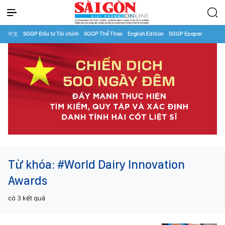
中文
SGGP Đầu tư Tài chính
SGGP Thể Thao
English Edition
SGGP Epaper
Từ khóa:
#World Dairy Innovation
Awards
có
3
kết quả