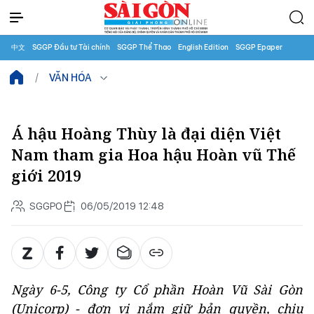
中文
SGGP Đầu tư Tài chính
SGGP Thể Thao
English Edition
SGGP Epaper
VĂN HÓA
Á hậu Hoàng Thùy là đại diện Việt
Nam tham gia Hoa hậu Hoàn vũ Thế
giới 2019
SGGPO
06/05/2019 12:48
Ngày 6-5, Công ty Cổ phần Hoàn Vũ Sài Gòn
(Unicorp) - đơn vị nắm giữ bản quyền, chịu