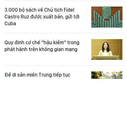
3.000 bộ sách về Chủ tịch Fidel
Castro Ruz được xuất bản, gửi tới
Cuba
Quy định cơ chế "hậu kiểm" trong
phát hành trên không gian mạng
Để di sản miền Trung tiếp tục
"sống"
Giữ hồn di sản giữa cơn lốc đô thị
hóa - Bài 4: Hài hòa giữa bảo tồn và