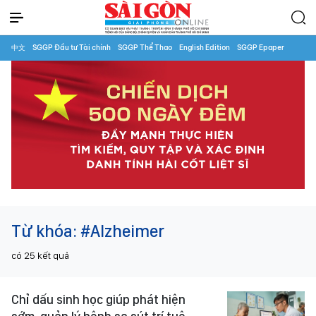
中文
SGGP Đầu tư Tài chính
SGGP Thể Thao
English Edition
SGGP Epaper
Từ khóa:
#Alzheimer
có
25
kết quả
Chỉ dấu sinh học giúp phát hiện