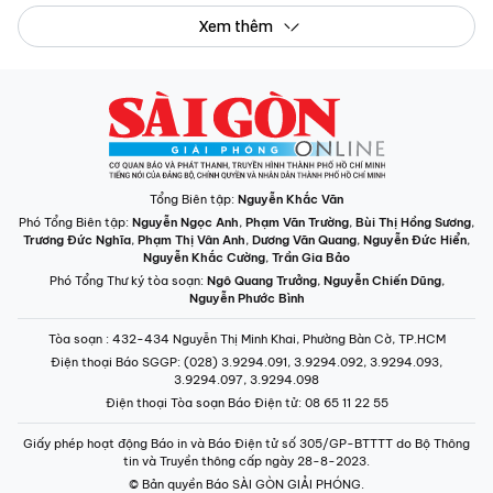
Xem thêm
Tổng Biên tập:
Nguyễn Khắc Văn
Phó Tổng Biên tập:
Nguyễn Ngọc Anh
,
Phạm Văn Trường
,
Bùi Thị Hồng Sương
,
Trương Đức Nghĩa
,
Phạm Thị Vân Anh
,
Dương Văn Quang
,
Nguyễn Đức Hiển
,
Nguyễn Khắc Cường
,
Trần Gia Bảo
Phó Tổng Thư ký tòa soạn:
Ngô Quang Trưởng
,
Nguyễn Chiến Dũng
,
Nguyễn Phước Bình
Tòa soạn
: 432-434 Nguyễn Thị Minh Khai, Phường Bàn Cờ, TP.HCM
Điện thoại Báo SGGP
: (028) 3.9294.091, 3.9294.092, 3.9294.093,
3.9294.097, 3.9294.098
Điện thoại Tòa soạn Báo Điện tử
: 08 65 11 22 55
Giấy phép hoạt động Báo in và Báo Điện tử số 305/GP-BTTTT do Bộ Thông
tin và Truyền thông cấp ngày 28-8-2023.
© Bản quyền Báo SÀI GÒN GIẢI PHÓNG.