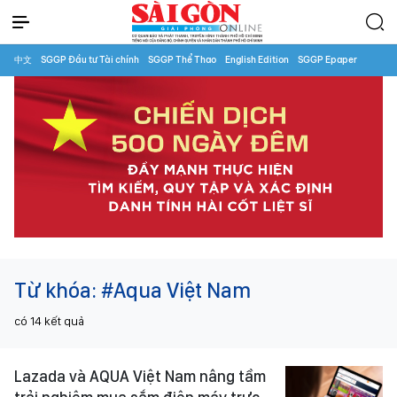
中文
SGGP Đầu tư Tài chính
SGGP Thể Thao
English Edition
SGGP Epaper
Từ khóa:
#Aqua Việt Nam
có
14
kết quả
Lazada và AQUA Việt Nam nâng tầm