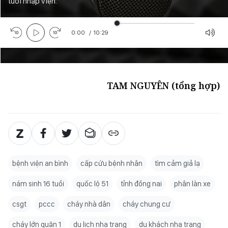
tuổi nhập viện.
0:00
/
10:29
TAM NGUYÊN (tổng hợp)
bệnh viện an bình
cấp cứu bệnh nhân
tìm cảm giả lạ
nám sinh 16 tuổi
quốc lộ 51
tỉnh đồng nai
phân làn xe
csgt
pccc
cháy nhà dân
cháy chung cư
cháy lớn quận 1
du lịch nha trang
du khách nha trang