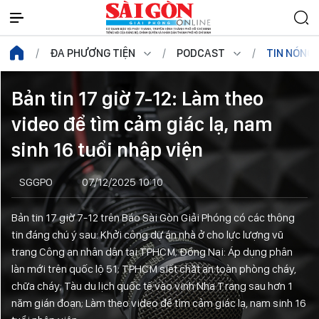
ĐA PHƯƠNG TIỆN
PODCAST
TIN NÓNG
Bản tin 17 giờ 7-12: Làm theo
video để tìm cảm giác lạ, nam
sinh 16 tuổi nhập viện
SGGPO
07/12/2025 10:10
Bản tin 17 giờ 7-12 trên Báo Sài Gòn Giải Phóng có các thông
tin đáng chú ý sau: Khởi công dự án nhà ở cho lực lượng vũ
trang Công an nhân dân tại TPHCM; Đồng Nai: Áp dụng phân
làn mới trên quốc lộ 51; TPHCM siết chặt an toàn phòng cháy,
chữa cháy; Tàu du lịch quốc tế vào vịnh Nha Trang sau hơn 1
năm gián đoạn; Làm theo video để tìm cảm giác lạ, nam sinh 16