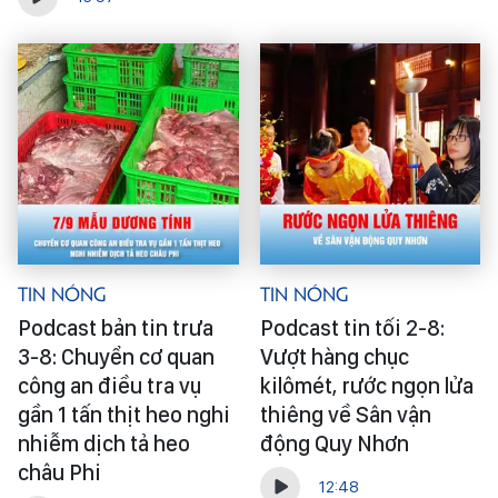
Tin Nóng
Tin Nóng
Podcast bản tin trưa
Podcast tin tối 2-8:
3-8: Chuyển cơ quan
Vượt hàng chục
công an điều tra vụ
kilômét, rước ngọn lửa
gần 1 tấn thịt heo nghi
thiêng về Sân vận
nhiễm dịch tả heo
động Quy Nhơn
châu Phi
12:48