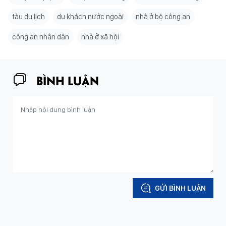
tàu du lịch
du khách nước ngoài
nhà ở bộ công an
công an nhân dân
nhà ở xã hội
BÌNH LUẬN
GỬI BÌNH LUẬN