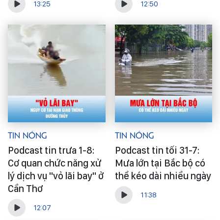
13:25
12:50
Tin Nóng
Tin Nóng
Podcast tin trưa 1-8:
Podcast tin tối 31-7:
Cơ quan chức năng xử
Mưa lớn tại Bắc bộ có
lý dịch vụ "vỏ lãi bay" ở
thể kéo dài nhiều ngày
Cần Thơ
11:38
12:07