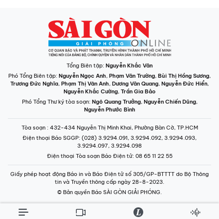
Tổng Biên tập:
Nguyễn Khắc Văn
Phó Tổng Biên tập:
Nguyễn Ngọc Anh
,
Phạm Văn Trường
,
Bùi Thị Hồng Sương
,
Trương Đức Nghĩa
,
Phạm Thị Vân Anh
,
Dương Văn Quang
,
Nguyễn Đức Hiển
,
Nguyễn Khắc Cường
,
Trần Gia Bảo
Phó Tổng Thư ký tòa soạn:
Ngô Quang Trưởng
,
Nguyễn Chiến Dũng
,
Nguyễn Phước Bình
Tòa soạn
: 432-434 Nguyễn Thị Minh Khai, Phường Bàn Cờ, TP.HCM
Điện thoại Báo SGGP
: (028) 3.9294.091, 3.9294.092, 3.9294.093,
3.9294.097, 3.9294.098
Điện thoại Tòa soạn Báo Điện tử
: 08 65 11 22 55
Giấy phép hoạt động Báo in và Báo Điện tử số 305/GP-BTTTT do Bộ Thông
tin và Truyền thông cấp ngày 28-8-2023.
© Bản quyền Báo SÀI GÒN GIẢI PHÓNG.