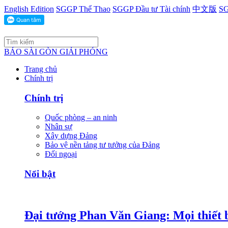
English Edition
SGGP Thể Thao
SGGP Đầu tư Tài chính
中文版
SG
BÁO SÀI GÒN GIẢI PHÓNG
Trang chủ
Chính trị
Chính trị
Quốc phòng – an ninh
Nhân sự
Xây dựng Đảng
Bảo vệ nền tảng tư tưởng của Đảng
Đối ngoại
Nổi bật
Đại tướng Phan Văn Giang: Mọi thiết b