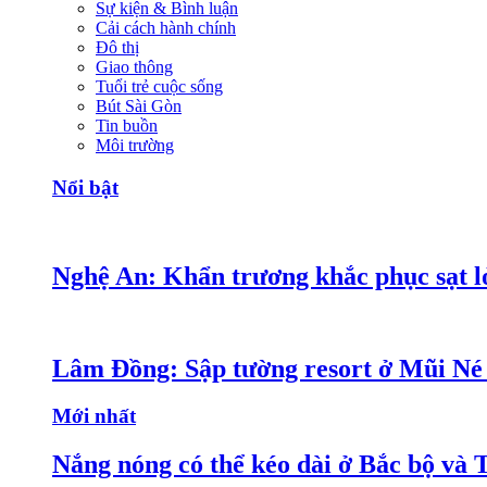
Sự kiện & Bình luận
Cải cách hành chính
Đô thị
Giao thông
Tuổi trẻ cuộc sống
Bút Sài Gòn
Tin buồn
Môi trường
Nổi bật
Nghệ An: Khẩn trương khắc phục sạt lở
Lâm Đồng: Sập tường resort ở Mũi Né 
Mới nhất
Nắng nóng có thể kéo dài ở Bắc bộ và 