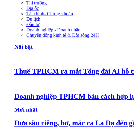
Thị trường
Địa ốc
Tài chính- Chứng khoán
Du lịch
Đầu tư
Doanh nghiệp - Doanh nhân
Chuyển động kinh tế & Đời sống 24H
Nổi bật
Thuế TPHCM ra mắt Tổng đài AI hỗ tr
Doanh nghiệp TPHCM bàn cách hợp lực
Mới nhất
Đưa sầu riêng, bơ, mắc ca La Dạ đến g