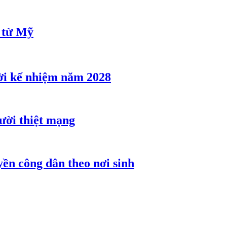
u từ Mỹ
ời kế nhiệm năm 2028
gười thiệt mạng
ền công dân theo nơi sinh