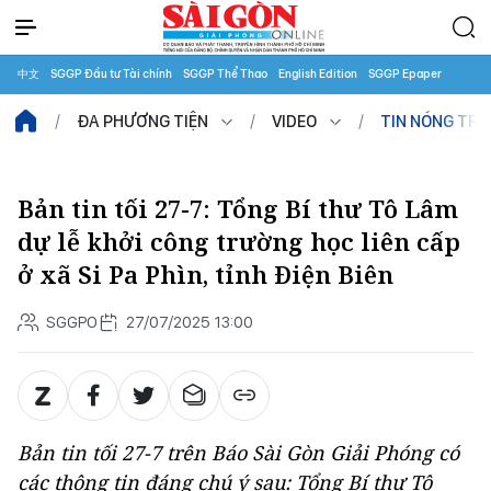
中文
SGGP Đầu tư Tài chính
SGGP Thể Thao
English Edition
SGGP Epaper
ĐA PHƯƠNG TIỆN
VIDEO
TIN NÓNG TR
Bản tin tối 27-7: Tổng Bí thư Tô Lâm
dự lễ khởi công trường học liên cấp
ở xã Si Pa Phìn, tỉnh Điện Biên
SGGPO
27/07/2025 13:00
Bản tin tối 27-7 trên Báo Sài Gòn Giải Phóng có
các thông tin đáng chú ý sau: Tổng Bí thư Tô