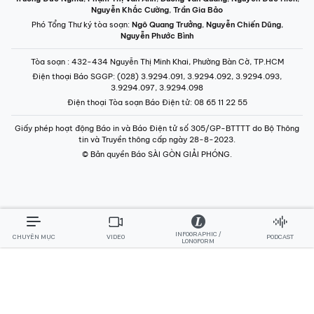
Nguyễn Khắc Cường
,
Trần Gia Bảo
Phó Tổng Thư ký tòa soạn:
Ngô Quang Trưởng
,
Nguyễn Chiến Dũng
,
Nguyễn Phước Bình
Tòa soạn
: 432-434 Nguyễn Thị Minh Khai, Phường Bàn Cờ, TP.HCM
Điện thoại Báo SGGP
: (028) 3.9294.091, 3.9294.092, 3.9294.093,
3.9294.097, 3.9294.098
Điện thoại Tòa soạn Báo Điện tử
: 08 65 11 22 55
Giấy phép hoạt động Báo in và Báo Điện tử số 305/GP-BTTTT do Bộ Thông
tin và Truyền thông cấp ngày 28-8-2023.
© Bản quyền Báo SÀI GÒN GIẢI PHÓNG.
INFOGRAPHIC /
CHUYÊN MỤC
VIDEO
PODCAST
LONGFORM