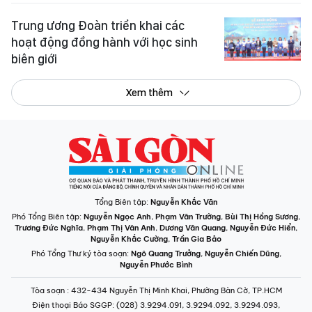
Trung ương Đoàn triển khai các
hoạt động đồng hành với học sinh
biên giới
Xem thêm
Tổng Biên tập:
Nguyễn Khắc Văn
Phó Tổng Biên tập:
Nguyễn Ngọc Anh
,
Phạm Văn Trường
,
Bùi Thị Hồng Sương
,
Trương Đức Nghĩa
,
Phạm Thị Vân Anh
,
Dương Văn Quang
,
Nguyễn Đức Hiển
,
Nguyễn Khắc Cường
,
Trần Gia Bảo
Phó Tổng Thư ký tòa soạn:
Ngô Quang Trưởng
,
Nguyễn Chiến Dũng
,
Nguyễn Phước Bình
Tòa soạn
: 432-434 Nguyễn Thị Minh Khai, Phường Bàn Cờ, TP.HCM
Điện thoại Báo SGGP
: (028) 3.9294.091, 3.9294.092, 3.9294.093,