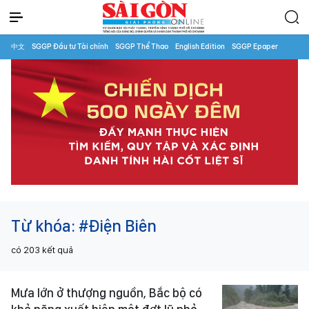
中文
SGGP Đầu tư Tài chính
SGGP Thể Thao
English Edition
SGGP Epaper
Từ khóa:
#Điện Biên
có
203
kết quả
Mưa lớn ở thượng nguồn, Bắc bộ có