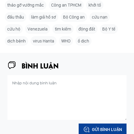
tháo gỡ vướng mắc
Công an TPHCM
khởi tố
đấu thầu
làm giả hồ sơ
Bộ Công an
cứu nạn
cứu hộ
Venezuela
tìm kiếm
động đất
Bộ Y tế
dịch bệnh
virus Hanta
WHO
ổ dịch
BÌNH LUẬN
GỬI BÌNH LUẬN