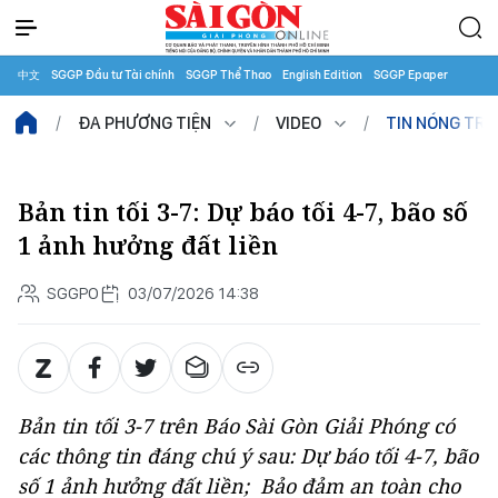
中文
SGGP Đầu tư Tài chính
SGGP Thể Thao
English Edition
SGGP Epaper
ĐA PHƯƠNG TIỆN
VIDEO
TIN NÓNG TR
Bản tin tối 3-7: Dự báo tối 4-7, bão số
1 ảnh hưởng đất liền
SGGPO
03/07/2026 14:38
Bản tin tối 3-7 trên Báo Sài Gòn Giải Phóng có
các thông tin đáng chú ý sau: Dự báo tối 4-7, bão
số 1 ảnh hưởng đất liền; Bảo đảm an toàn cho