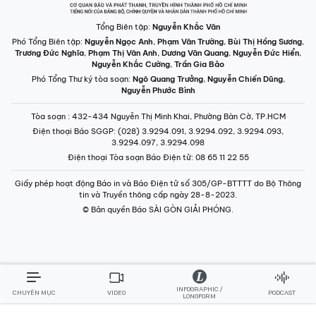
Phó Tổng Biên tập:
Nguyễn Ngọc Anh
,
Phạm Văn Trường
,
Bùi Thị Hồng Sương
,
Trương Đức Nghĩa
,
Phạm Thị Vân Anh
,
Dương Văn Quang
,
Nguyễn Đức Hiển
,
Nguyễn Khắc Cường
,
Trần Gia Bảo
Phó Tổng Thư ký tòa soạn:
Ngô Quang Trưởng
,
Nguyễn Chiến Dũng
,
Nguyễn Phước Bình
Tòa soạn
: 432-434 Nguyễn Thị Minh Khai, Phường Bàn Cờ, TP.HCM
Điện thoại Báo SGGP
: (028) 3.9294.091, 3.9294.092, 3.9294.093,
3.9294.097, 3.9294.098
Điện thoại Tòa soạn Báo Điện tử
: 08 65 11 22 55
Giấy phép hoạt động Báo in và Báo Điện tử số 305/GP-BTTTT do Bộ Thông
tin và Truyền thông cấp ngày 28-8-2023.
© Bản quyền Báo SÀI GÒN GIẢI PHÓNG.
INFOGRAPHIC /
CHUYÊN MỤC
VIDEO
PODCAST
LONGFORM