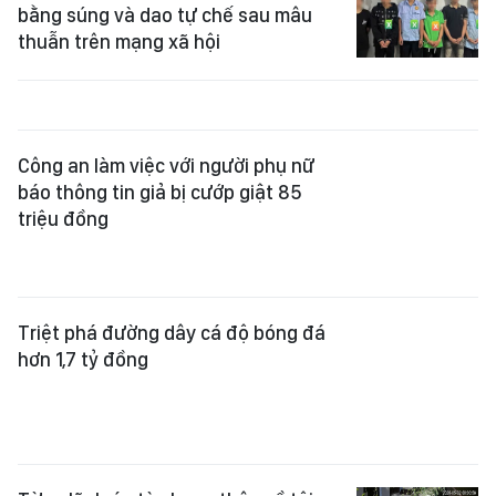
bằng súng và dao tự chế sau mâu
thuẫn trên mạng xã hội
Công an làm việc với người phụ nữ
báo thông tin giả bị cướp giật 85
triệu đồng
Triệt phá đường dây cá độ bóng đá
hơn 1,7 tỷ đồng
Từng lãnh án tù chung thân về tội
cướp giật, Hoàng 'Bác Sĩ' lại "ngựa
quen đường cũ"