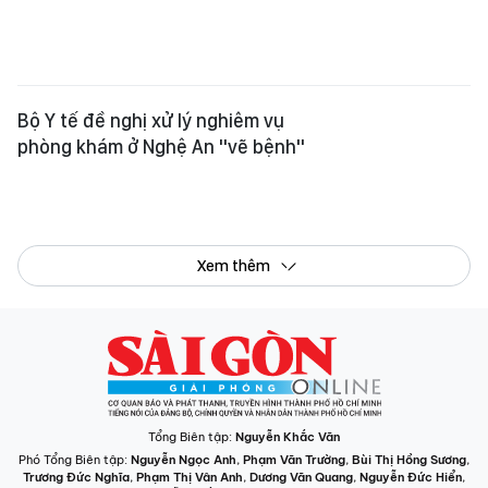
Bộ Y tế đề nghị xử lý nghiêm vụ
phòng khám ở Nghệ An "vẽ bệnh"
Xem thêm
Tổng Biên tập:
Nguyễn Khắc Văn
Phó Tổng Biên tập:
Nguyễn Ngọc Anh
,
Phạm Văn Trường
,
Bùi Thị Hồng Sương
,
Trương Đức Nghĩa
,
Phạm Thị Vân Anh
,
Dương Văn Quang
,
Nguyễn Đức Hiển
,
Nguyễn Khắc Cường
,
Trần Gia Bảo
Phó Tổng Thư ký tòa soạn:
Ngô Quang Trưởng
,
Nguyễn Chiến Dũng
,
Nguyễn Phước Bình
Tòa soạn
: 432-434 Nguyễn Thị Minh Khai, Phường Bàn Cờ, TP.HCM
Điện thoại Báo SGGP
: (028) 3.9294.091, 3.9294.092, 3.9294.093,
3.9294.097, 3.9294.098