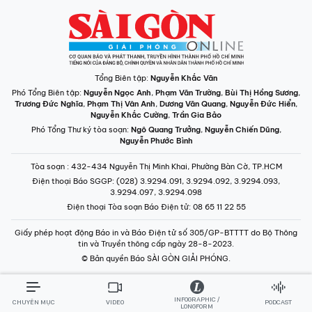
Tổng Biên tập:
Nguyễn Khắc Văn
Phó Tổng Biên tập:
Nguyễn Ngọc Anh
,
Phạm Văn Trường
,
Bùi Thị Hồng Sương
,
Trương Đức Nghĩa
,
Phạm Thị Vân Anh
,
Dương Văn Quang
,
Nguyễn Đức Hiển
,
Nguyễn Khắc Cường
,
Trần Gia Bảo
Phó Tổng Thư ký tòa soạn:
Ngô Quang Trưởng
,
Nguyễn Chiến Dũng
,
Nguyễn Phước Bình
Tòa soạn
: 432-434 Nguyễn Thị Minh Khai, Phường Bàn Cờ, TP.HCM
Điện thoại Báo SGGP
: (028) 3.9294.091, 3.9294.092, 3.9294.093,
3.9294.097, 3.9294.098
Điện thoại Tòa soạn Báo Điện tử
: 08 65 11 22 55
Giấy phép hoạt động Báo in và Báo Điện tử số 305/GP-BTTTT do Bộ Thông
tin và Truyền thông cấp ngày 28-8-2023.
© Bản quyền Báo SÀI GÒN GIẢI PHÓNG.
INFOGRAPHIC /
CHUYÊN MỤC
VIDEO
PODCAST
LONGFORM