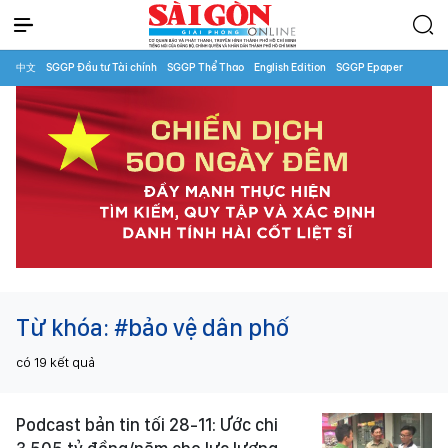
中文
SGGP Đầu tư Tài chính
SGGP Thể Thao
English Edition
SGGP Epaper
Từ khóa:
#bảo vệ dân phố
có
19
kết quả
Podcast bản tin tối 28-11: Ước chi