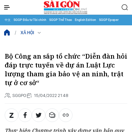
中文
SGGP Đầu tư Tài chính
SGGP Thể Thao
English Edition
SGGP Epaper
XÃ HỘI
Bộ Công an sắp tổ chức “Diễn đàn hỏi
đáp trực tuyến về dự án Luật Lực
lượng tham gia bảo vệ an ninh, trật
tự ở cơ sở“
SGGPO
15/04/2022 21:48
Thực hiện Chương trình xây dựng văn bản quy