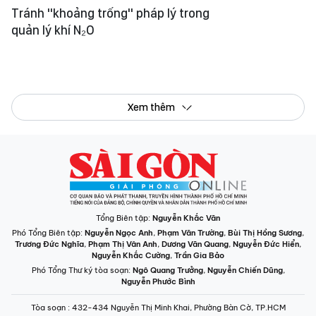
Tránh "khoảng trống" pháp lý trong
quản lý khí N₂O
Xem thêm
Tổng Biên tập:
Nguyễn Khắc Văn
Phó Tổng Biên tập:
Nguyễn Ngọc Anh
,
Phạm Văn Trường
,
Bùi Thị Hồng Sương
,
Trương Đức Nghĩa
,
Phạm Thị Vân Anh
,
Dương Văn Quang
,
Nguyễn Đức Hiển
,
Nguyễn Khắc Cường
,
Trần Gia Bảo
Phó Tổng Thư ký tòa soạn:
Ngô Quang Trưởng
,
Nguyễn Chiến Dũng
,
Nguyễn Phước Bình
Tòa soạn
: 432-434 Nguyễn Thị Minh Khai, Phường Bàn Cờ, TP.HCM