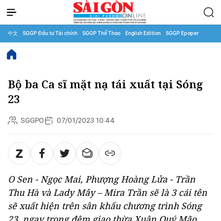
中文
SGGP Đầu tư Tài chính
SGGP Thể Thao
English Edition
SGGP Epaper
Bộ ba Ca sĩ mặt nạ tái xuất tại Sóng
23
SGGPO
07/01/2023 10:44
O Sen - Ngọc Mai, Phượng Hoàng Lửa - Trần
Thu Hà và Lady Mây – Mira Trần sẽ là 3 cái tên
sẽ xuất hiện trên sân khấu chương trình
Sóng
23,
ngay trong đêm giao thừa Xuân Quý Mão.