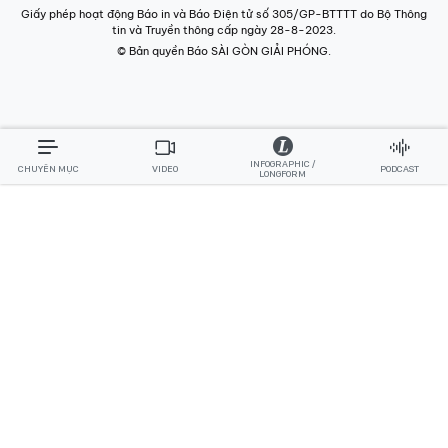
Giấy phép hoạt động Báo in và Báo Điện tử số 305/GP-BTTTT do Bộ Thông
tin và Truyền thông cấp ngày 28-8-2023.
© Bản quyền Báo SÀI GÒN GIẢI PHÓNG.
INFOGRAPHIC /
CHUYÊN MỤC
VIDEO
PODCAST
LONGFORM