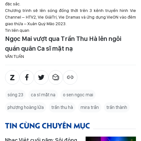
đặc sắc.
Chương trình sẽ lên sóng đồng thời trên 3 kênh truyền hình Vie
Channel – HTV2, Vie GiảiTrí, Vie Dramas và ứng dụng VieON vào đêm
giao thừa – Xuân Quý Mão 2023.
Tin liên quan
Ngọc Mai vượt qua Trần Thu Hà lên ngôi
quán quân Ca sĩ mặt nạ
VĂN TUẤN
sóng 23
ca sĩ mặt nạ
o sen ngọc mai
phượng hoàng lửa
trần thu hà
mira trần
trấn thành
TIN CÙNG CHUYÊN MỤC
Nhạc Việt cuối năm: Sôi động