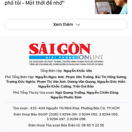
phố tôi - Một thời để nhớ"
Xem thêm
Tổng Biên tập:
Nguyễn Khắc Văn
Phó Tổng Biên tập:
Nguyễn Ngọc Anh
,
Phạm Văn Trường
,
Bùi Thị Hồng Sương
,
Trương Đức Nghĩa
,
Phạm Thị Vân Anh
,
Dương Văn Quang
,
Nguyễn Đức Hiển
,
Nguyễn Khắc Cường
,
Trần Gia Bảo
Phó Tổng Thư ký tòa soạn:
Ngô Quang Trưởng
,
Nguyễn Chiến Dũng
,
Nguyễn Phước Bình
Tòa soạn
: 432-434 Nguyễn Thị Minh Khai, Phường Bàn Cờ, TP.HCM
Điện thoại Báo SGGP
: (028) 3.9294.091, 3.9294.092, 3.9294.093,
3.9294.097, 3.9294.098
Điện thoại Tòa soạn Báo Điện tử
: 08 65 11 22 55