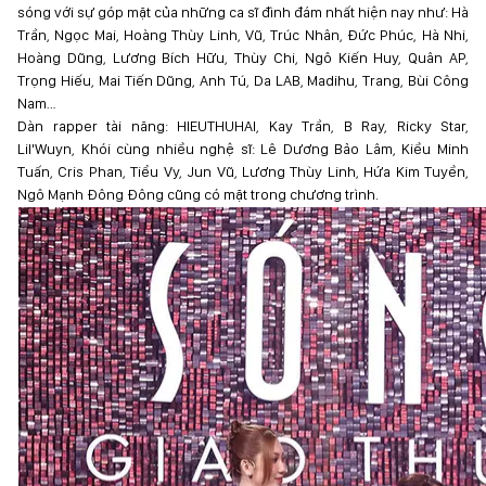
sóng với sự góp mặt của những ca sĩ đình đám nhất hiện nay như: Hà
Trần, Ngọc Mai, Hoàng Thùy Linh, Vũ, Trúc Nhân, Đức Phúc, Hà Nhi,
Hoàng Dũng, Lương Bích Hữu, Thùy Chi, Ngô Kiến Huy, Quân AP,
Trọng Hiếu, Mai Tiến Dũng, Anh Tú, Da LAB, Madihu, Trang, Bùi Công
Nam…
Dàn rapper tài năng: HIEUTHUHAI, Kay Trần, B Ray, Ricky Star,
Lil'Wuyn, Khói cùng nhiều nghệ sĩ: Lê Dương Bảo Lâm, Kiều Minh
Tuấn, Cris Phan, Tiểu Vy, Jun Vũ, Lương Thùy Linh, Hứa Kim Tuyền,
Ngô Mạnh Đông Đông cũng có mặt trong chương trình.