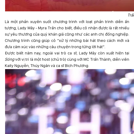
Trầ
Là một phần xuyên suốt chương trình với loạt phần trình diễn ấn
tượng, Lady Mây - Myra Trần cho biết, điều cô nhận được là rất nhiều
sự yêu thương của quý khán giả cũng như các anh chị đồng nghiệp.
Chương trình cũng giúp cô “xử lý những bài hát theo cách mới và
đưa cảm xúc vào những câu chuyện trong từng lời hát”.
Được biết năm nay, ngoài vai trò ca sĩ, Lady Mây còn xuất hiện tại
Sóng
với vị trí là một host (chủ trò) cùng với MC Trấn Thành, diễn viên
Kaity Nguyễn, Thúy Ngân và ca sĩ Bích Phương.