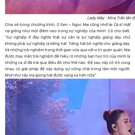
Lady Mây - Mira Trần lần đ
Chia sẻ trong chương trình, O Sen – Ngọc Mai cũng nhớ lại
Ca sĩ mặt
nạ
giống như một điểm neo trong sự nghiệp của mình. Cô cho biết:
“Sự nghiệp ở đây nghĩa thật sự vẫn là sự nghiệp giảng dạy chứ
không phải sự nghiệp là tiếng hát. Tiếng hát bổ nghĩa cho giảng dạy.
Và những trải nghiệm trong thời gian vừa qua với vị trí quán quân, Mai
được may mắn trải nghiệm để hiểu rõ những bạn học trò của mình là
những ca sĩ đã trải qua điều đó như thế nào. Để sau này cô trò cùng
nhau có giải pháp để xây dựng sự vững chãi trong tâm mỗi người.
Nhờ như vậy mà giọng hát được vang xa hơn nữa”.