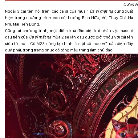
O Sen N
Ngoài 3 cái tên nói trên, các ca sĩ của mùa 1
Ca sĩ mặt nạ
cũng xuất
hiện trong chương trình còn có: Lương Bích Hữu, Vũ, Thuỳ Chi, Hà
Nhi, Mai Tiến Dũng.
Cũng tại chương trình, một điểm khá đặc biệt khi nhân vật mascot
đầu tiên của
Ca sĩ mặt nạ
mùa 2 sẽ lần đầu được giới thiệu với cái tên
siêu tò mò – Cô M23 cùng tạo hình là một cô mèo với sắc diện đầy
quý phái, trong trang phục có tông màu trắng làm chủ đạo.