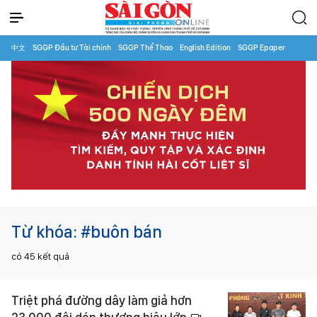
中文
SGGP Đầu tư Tài chính
SGGP Thể Thao
English Edition
SGGP Epaper
Từ khóa:
#buôn bán
có
45
kết quả
Triệt phá đường dây làm giả hơn