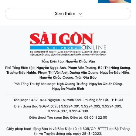
Xem thêm
Tổng Biên tập:
Nguyễn Khắc Văn
Phó Tổng Biên tập:
Nguyễn Ngọc Anh
,
Phạm Văn Trường
,
Bùi Thị Hồng Sương
,
Trương Đức Nghĩa
,
Phạm Thị Vân Anh
,
Dương Văn Quang
,
Nguyễn Đức Hiển
,
Nguyễn Khắc Cường
,
Trần Gia Bảo
Phó Tổng Thư ký tòa soạn:
Ngô Quang Trưởng
,
Nguyễn Chiến Dũng
,
Nguyễn Phước Bình
Tòa soạn
: 432-434 Nguyễn Thị Minh Khai, Phường Bàn Cờ, TP.HCM
Điện thoại Báo SGGP
: (028) 3.9294.091, 3.9294.092, 3.9294.093,
3.9294.097, 3.9294.098
Điện thoại Tòa soạn Báo Điện tử
: 08 65 11 22 55
Giấy phép hoạt động Báo in và Báo Điện tử số 305/GP-BTTTT do Bộ Thông
tin và Truyền thông cấp ngày 28-8-2023.