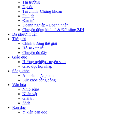
Thị trường
Địa ốc
Tài chính- Chứng khoán
Du lịch
Đầu tư
Doanh nghiệp - Doanh nhân
Chuyển động kinh tế & Đời sống 24H
Đa phương tiện
Thế giới
Chính trường thế giới
Hồ sơ - tư liệu
Chuyện đó đây
Giáo dục
Hướng nghiệp - tuyển sinh
Giáo dục hội nhập
Sống khỏe
An toàn thực phẩm
Sức khỏe cộng đồng
Văn hóa
Nhịp sống
Nhân vật
Giải trí
Sách
Bạn đọc
Ý kiến bạn đọc