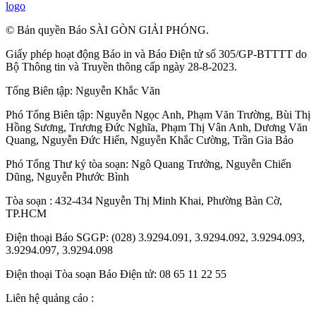
logo
© Bản quyền Báo SÀI GÒN GIẢI PHÓNG.
Giấy phép hoạt động Báo in và Báo Điện tử số 305/GP-BTTTT do
Bộ Thông tin và Truyền thông cấp ngày 28-8-2023.
Tổng Biên tập:
Nguyễn Khắc Văn
Phó Tổng Biên tập:
Nguyễn Ngọc Anh
,
Phạm Văn Trường
,
Bùi Thị
Hồng Sương
,
Trương Đức Nghĩa
,
Phạm Thị Vân Anh
,
Dương Văn
Quang
,
Nguyễn Đức Hiển
,
Nguyễn Khắc Cường
,
Trần Gia Bảo
Phó Tổng Thư ký tòa soạn:
Ngô Quang Trưởng
,
Nguyễn Chiến
Dũng
,
Nguyễn Phước Bình
Tòa soạn : 432-434 Nguyễn Thị Minh Khai, Phường Bàn Cờ,
TP.HCM
Điện thoại Báo SGGP: (028) 3.9294.091, 3.9294.092, 3.9294.093,
3.9294.097, 3.9294.098
Điện thoại Tòa soạn Báo Điện tử: 08 65 11 22 55
Liên hệ quảng cáo :