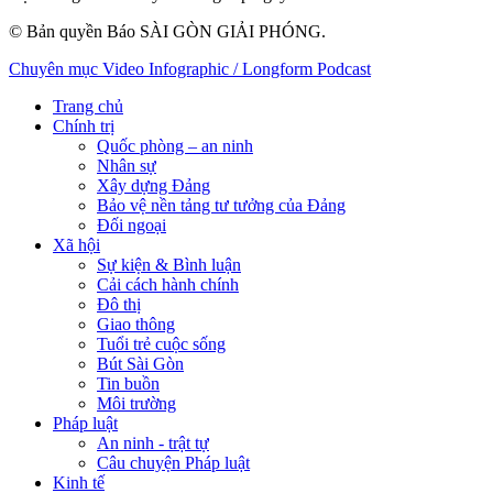
© Bản quyền Báo SÀI GÒN GIẢI PHÓNG.
Chuyên mục
Video
Infographic / Longform
Podcast
Trang chủ
Chính trị
Quốc phòng – an ninh
Nhân sự
Xây dựng Đảng
Bảo vệ nền tảng tư tưởng của Đảng
Đối ngoại
Xã hội
Sự kiện & Bình luận
Cải cách hành chính
Đô thị
Giao thông
Tuổi trẻ cuộc sống
Bút Sài Gòn
Tin buồn
Môi trường
Pháp luật
An ninh - trật tự
Câu chuyện Pháp luật
Kinh tế