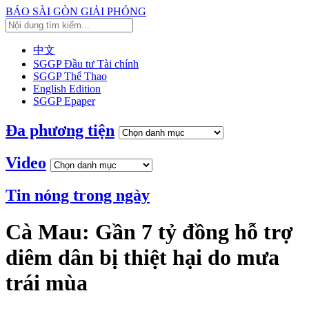
BÁO SÀI GÒN GIẢI PHÓNG
中文
SGGP Đầu tư Tài chính
SGGP Thể Thao
English Edition
SGGP Epaper
Đa phương tiện
Video
Tin nóng trong ngày
Cà Mau: Gần 7 tỷ đồng hỗ trợ
diêm dân bị thiệt hại do mưa
trái mùa