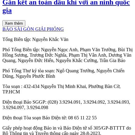
Gắn kết an toàn dầu khí với an ninh quốc
gia
Xem thêm
BÁO SÀI GÒN GIẢI PHÓNG
Tổng Biên tập:
Nguyễn Khắc Văn
Phó Tổng Biên tập:
Nguyễn Ngọc Anh
,
Phạm Văn Trường
,
Bùi Thị
Hồng Sương
,
Trương Đức Nghĩa
,
Phạm Thị Vân Anh
,
Dương Văn
Quang
,
Nguyễn Đức Hiển
,
Nguyễn Khắc Cường
,
Trần Gia Bảo
Phó Tổng Thư ký tòa soạn:
Ngô Quang Trưởng
,
Nguyễn Chiến
Dũng
,
Nguyễn Phước Bình
Tòa soạn
: 432-434 Nguyễn Thị Minh Khai, Phường Bàn Cờ,
TP.HCM
Điện thoại Báo SGGP
: (028) 3.9294.091, 3.9294.092, 3.9294.093,
3.9294.097, 3.9294.098
Điện thoại Tòa soạn Báo Điện tử
: 08 65 11 22 55
Giấy phép hoạt động Báo in và Báo Điện tử số 305/GP-BTTTT do
Bộ Thông tin và Truyền thông cấp ngày 28-8-2023.