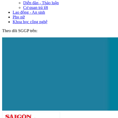
Diễn đàn - Thảo luận
Cơ quan trả lời
Lao động - An sinh
Phụ nữ
Khoa học công nghệ
Theo dõi SGGP trên: