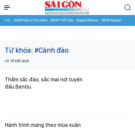
中文
SGGP Đầu tư Tài chính
SGGP Thể Thao
English Edition
SGGP Epaper
Từ khóa:
#Cành đào
có
14
kết quả
Thắm sắc đào, sắc mai nơi tuyến
đầu Bentiu
Hành trình mang theo mùa xuân