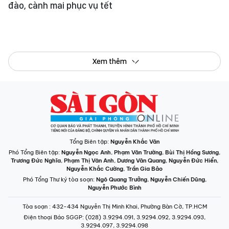
đào, cành mai phục vụ tết
Xem thêm
Tổng Biên tập:
Nguyễn Khắc Văn
Phó Tổng Biên tập:
Nguyễn Ngọc Anh
,
Phạm Văn Trường
,
Bùi Thị Hồng Sương
,
Trương Đức Nghĩa
,
Phạm Thị Vân Anh
,
Dương Văn Quang
,
Nguyễn Đức Hiển
,
Nguyễn Khắc Cường
,
Trần Gia Bảo
Phó Tổng Thư ký tòa soạn:
Ngô Quang Trưởng
,
Nguyễn Chiến Dũng
,
Nguyễn Phước Bình
Tòa soạn
: 432-434 Nguyễn Thị Minh Khai, Phường Bàn Cờ, TP.HCM
Điện thoại Báo SGGP
: (028) 3.9294.091, 3.9294.092, 3.9294.093,
3.9294.097, 3.9294.098