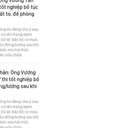
 Ông Vương Tấn
tốt nghiệp bổ túc
ất to, đề phòng
ông tin đáng chú ý sau:
 có tên trong danh
 (13-8): Bắc bộ có mưa
riệu đồng/lượng sau khi
bốc mùi hôi thối;
cần sửa chữa.
nhận: Ông Vương
 thi tốt nghiệp bổ
ng/lượng sau khi
ông tin đáng chú ý sau:
 có tên trong danh
 (13-8): Bắc Bộ có mưa
riệu đồng/lượng sau khi
bốc mùi hôi thối;
cần sửa chữa.