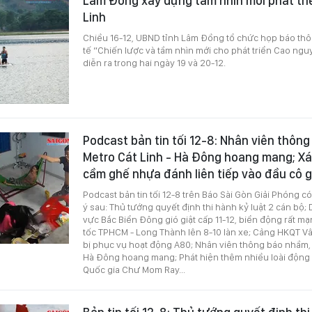
Lâm Đồng xây dựng tầm nhìn mới phát tri
Linh
Chiều 16-12, UBND tỉnh Lâm Đồng tổ chức họp báo thôn
tế “Chiến lược và tầm nhìn mới cho phát triển Cao nguy
diễn ra trong hai ngày 19 và 20-12.
Podcast bản tin tối 12-8: Nhân viên thôn
Metro Cát Linh - Hà Đông hoang mang; Xá
cầm ghế nhựa đánh liên tiếp vào đầu cô 
Podcast bản tin tối 12-8 trên Báo Sài Gòn Giải Phóng c
ý sau: Thủ tướng quyết định thi hành kỷ luật 2 cán bộ;
vực Bắc Biển Đông gió giật cấp 11-12, biển động rất 
tốc TPHCM - Long Thành lên 8-10 làn xe; Cảng HKQT V
bị phục vụ hoạt động A80; Nhân viên thông báo nhầm, 
Hà Đông hoang mang; Phát hiện thêm nhiều loài động 
Quốc gia Chư Mom Ray...