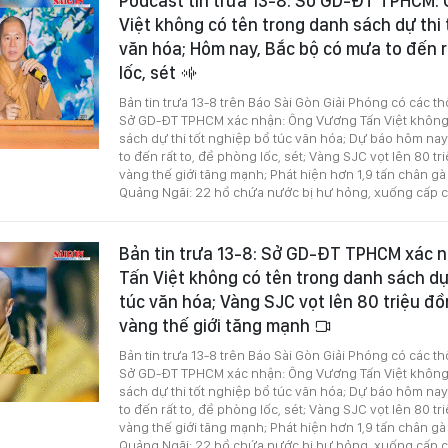
Podcast tin trưa 13-8: Sở GD-ĐT TPHCM:
Việt không có tên trong danh sách dự thi 
văn hóa; Hôm nay, Bắc bộ có mưa to đến r
lốc, sét
Bản tin trưa 13-8 trên Báo Sài Gòn Giải Phóng có các th
Sở GD-ĐT TPHCM xác nhận: Ông Vương Tấn Việt không
sách dự thi tốt nghiệp bổ túc văn hóa; Dự báo hôm nay
to đến rất to, đề phòng lốc, sét; Vàng SJC vọt lên 80 t
vàng thế giới tăng mạnh; Phát hiện hơn 1,9 tấn chân gà 
Quảng Ngãi: 22 hồ chứa nước bị hư hỏng, xuống cấp 
Bản tin trưa 13-8: Sở GD-ĐT TPHCM xác 
Tấn Việt không có tên trong danh sách dự
túc văn hóa; Vàng SJC vọt lên 80 triệu đồ
vàng thế giới tăng mạnh
Bản tin trưa 13-8 trên Báo Sài Gòn Giải Phóng có các th
Sở GD-ĐT TPHCM xác nhận: Ông Vương Tấn Việt không
sách dự thi tốt nghiệp bổ túc văn hóa; Dự báo hôm nay
to đến rất to, đề phòng lốc, sét; Vàng SJC vọt lên 80 t
vàng thế giới tăng mạnh; Phát hiện hơn 1,9 tấn chân gà 
Quảng Ngãi: 22 hồ chứa nước bị hư hỏng, xuống cấp 