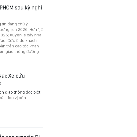
 TPHCM sau kỳ nghỉ
g tin đáng chú ý
ương lịch 2026; Hơn 1,2
2026; Xuyên lễ xây nhà
Tàu: Cứu 9 du khách
hoàn trên cao tốc Phan
i nạn giao thông đường
Nai: Xe cứu
nạn giao thông đặc biệt
của đơn vị bên