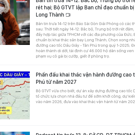
Bản tin trưa 14-12: Bắc bộ, Trung bộ trời 
rét hại; Bộ GTVT lập Ban chỉ đạo chuẩn bị
Long Thành
Bản tin trưa 14-12 trên Báo Sài Gòn Giải Phóng có các 
sau: Thời tiết ngày 14-12: Bắc bộ, Trung bộ trời rét đậm,
đẩy hợp tác giữa TPHCM với các địa phương của Đức; 
chuẩn bị khai thác sân bay Long Thành; Chọn xong nh
đường cao tốc Dầu Giây - Tân Phú trong quý 1-2025;
hoàn thành di dời, tái định cư 46.000 hộ dân sống ven 
phạm vụ cô gái bị cướp, giết ở phòng trọ.
Phấn đấu khai thác vận hành đường cao t
Phú từ năm 2027
Bộ GTVT vừa cho biết, dự án xây dựng đường cao tốc 
tổ chức lựa chọn nhà đầu tư để sớm khởi công, dự kiế
vào năm 2026, đưa vào khai thác vận hành từ năm 202