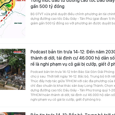
Tổng mức đầu tư đường cao tốc Dầu Giây
gần 500 tỷ đồng
Bộ GTVT vừa phê duyệt điều chỉnh phương án tài chín
dựng đường cao tốc Dầu Giây - Tân Phú (giai đoạn 1) 
giảm gần 500 tỷ đồng so với phương án được duyệt b
Podcast bản tin trưa 14-12: Đến năm 20
thành di dời, tái định cư 46.000 hộ dân s
rể là nghi phạm vụ cô gái bị cướp, giết ở 
Podcast bản tin trưa 14-12 trên Báo Sài Gòn Giải Phóng
chú ý sau: Thời tiết ngày 14-12: Bắc bộ, Trung bộ trời ré
Thúc đẩy hợp tác giữa TPHCM với các địa phương của 
chỉ đạo chuẩn bị khai thác sân bay Long Thành; Chọn 
dựng đường cao tốc Dầu Giây - Tân Phú trong quý 1-2
TPHCM hoàn thành di dời, tái định cư 46.000 hộ dân số
nghi phạm vụ cô gái bị cướp, giết ở phòng trọ.