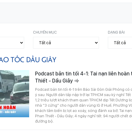
CHUYÊN MỤC
DẠNG BÀI
AO TỐC DẦU GIÂY
Podcast bản tin tối 4-1: Tai nạn liên hoàn
Thiết - Dầu Giây
Podcast bản tin tối 4-1 trên Báo Sài Gòn Giải Phóng có
ý sau: Người dân tấp nập trở lại TPHCM sau kỳ nghỉ Tế
1,2 triệu lượt khách tham quan TPHCM dịp Tết Dương lị
nhà “3 cứng” cho người dân vùng lũ ở Huế; Phường V
khách tắm biển bị lọt ao xoáy, sóng đánh xa bờ; Tai nạn
Phan Thiết - Dầu Giây; 4 ngày nghỉ tết: 94 người chết d
đường bộ.