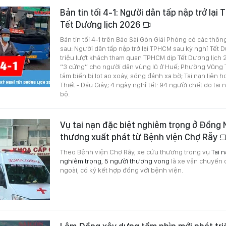
Bản tin tối 4-1: Người dân tấp nập trở lại
Tết Dương lịch 2026
Bản tin tối 4-1 trên Báo Sài Gòn Giải Phóng có các thôn
sau: Người dân tấp nập trở lại TPHCM sau kỳ nghỉ Tết D
triệu lượt khách tham quan TPHCM dịp Tết Dương lịch 
“3 cứng” cho người dân vùng lũ ở Huế; Phường Vũng 
tắm biển bị lọt ao xoáy, sóng đánh xa bờ; Tai nạn liên 
Thiết - Dầu Giây; 4 ngày nghỉ tết: 94 người chết do ta
bộ.
Vụ tai nạn đặc biệt nghiêm trọng ở Đồng 
thương xuất phát từ Bệnh viện Chợ Rẫy
Theo Bệnh viện Chợ Rẫy, xe cứu thương trong vụ
Tai 
nghiêm trọng, 5 người thương vong
là xe vận chuyển 
ngoài, có ký kết hợp đồng với bệnh viện.