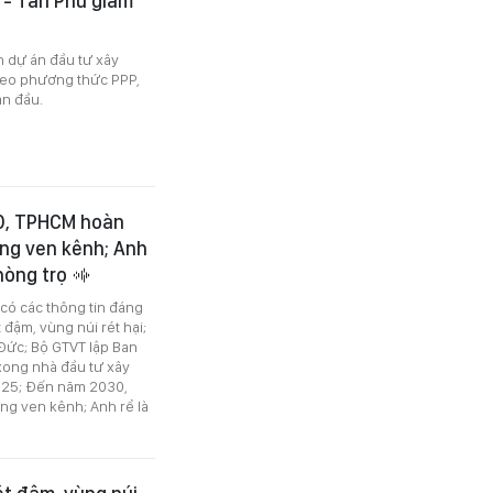
 - Tân Phú giảm
h dự án đầu tư xây
theo phương thức PPP,
an đầu.
30, TPHCM hoàn
ống ven kênh; Anh
phòng trọ
 có các thông tin đáng
t đậm, vùng núi rét hại;
Đức; Bộ GTVT lập Ban
xong nhà đầu tư xây
025; Đến năm 2030,
ng ven kênh; Anh rể là