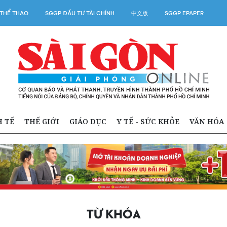
THỂ THAO
SGGP ĐẦU TƯ TÀI CHÍNH
中文版
SGGP EPAPER
H TẾ
THẾ GIỚI
GIÁO DỤC
Y TẾ - SỨC KHỎE
VĂN HÓA
TỪ KHÓA