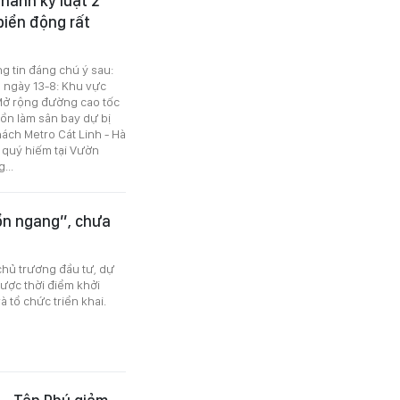
 hành kỷ luật 2
biển động rất
ng tin đáng chú ý sau:
o ngày 13-8: Khu vực
 Mở rộng đường cao tốc
ồn làm sân bay dự bị
ách Metro Cát Linh - Hà
 quý hiếm tại Vườn
...
ổn ngang”, chưa
hủ trương đầu tư, dự
được thời điểm khởi
 tổ chức triển khai.