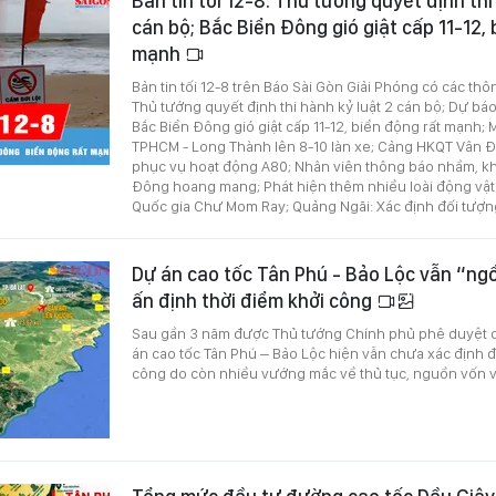
Bản tin tối 12-8: Thủ tướng quyết định thi
cán bộ; Bắc Biển Đông gió giật cấp 11-12, 
mạnh
Bản tin tối 12-8 trên Báo Sài Gòn Giải Phóng có các thô
Thủ tướng quyết định thi hành kỷ luật 2 cán bộ; Dự bá
Bắc Biển Đông gió giật cấp 11-12, biển động rất mạnh;
TPHCM - Long Thành lên 8-10 làn xe; Cảng HKQT Vân Đ
phục vụ hoạt động A80; Nhân viên thông báo nhầm, kh
Đông hoang mang; Phát hiện thêm nhiều loài động vật
Quốc gia Chư Mom Ray; Quảng Ngãi: Xác định đối tượng
Dự án cao tốc Tân Phú - Bảo Lộc vẫn “ng
ấn định thời điểm khởi công
Sau gần 3 năm được Thủ tướng Chính phủ phê duyệt c
án cao tốc Tân Phú – Bảo Lộc hiện vẫn chưa xác định 
công do còn nhiều vướng mắc về thủ tục, nguồn vốn và