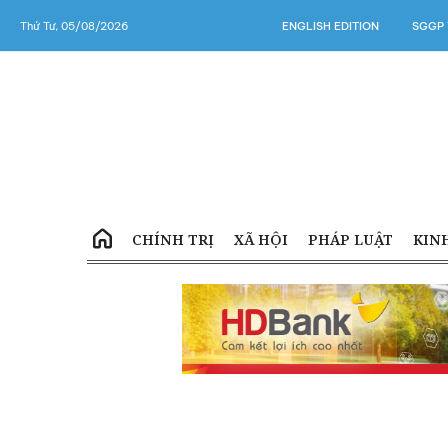
Thứ Tư, 05/08/2026
ENGLISH EDITION
SGGP 
CHÍNH TRỊ
XÃ HỘI
PHÁP LUẬT
KIN