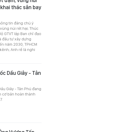
rét đậm, vùng núi
 khai thác sân bay
thông tin đáng chú ý
 vùng núi rét hại; Thúc
Bộ GTVT lập Ban chỉ đạo
à đầu tư xây dựng
 Đến năm 2030, TPHCM
kênh; Anh rể là nghi
ốc Dầu Giây - Tân
Dầu Giây - Tân Phú đang
n cơ bản hoàn thành
7.