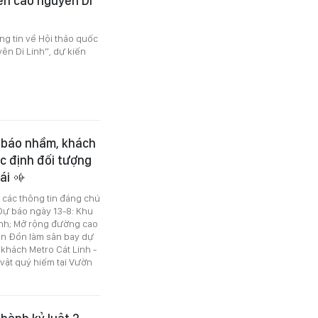
ển cao nguyên Di
g tin về Hội thảo quốc
ên Di Linh”, dự kiến
g báo nhầm, khách
c định đối tượng
gái
ó các thông tin đáng chú
 Dự báo ngày 13-8: Khu
mạnh; Mở rộng đường cao
ân Đồn làm sân bay dự
khách Metro Cát Linh -
vật quý hiếm tại Vườn