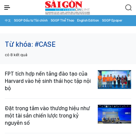
中文
SGGP Đầu tư Tài chính
SGGP Thể Thao
English Edition
SGGP Epaper
Từ khóa:
#CASE
có
8
kết quả
FPT tích hợp nền tảng đào tạo của
Harvard vào hệ sinh thái học tập nội
bộ
Đặt trọng tâm vào thương hiệu như
một tài sản chiến lược trong kỷ
nguyên số