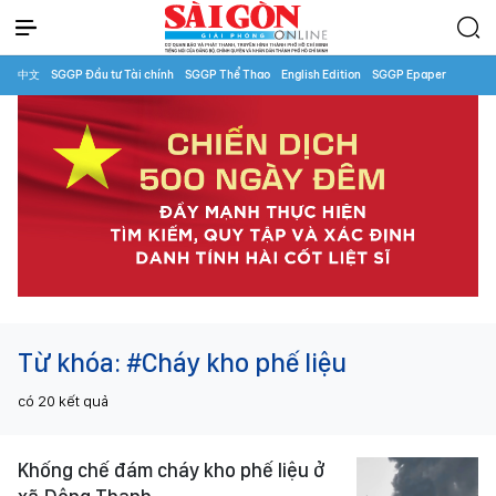
中文
SGGP Đầu tư Tài chính
SGGP Thể Thao
English Edition
SGGP Epaper
Từ khóa:
#Cháy kho phế liệu
có
20
kết quả
Khống chế đám cháy kho phế liệu ở