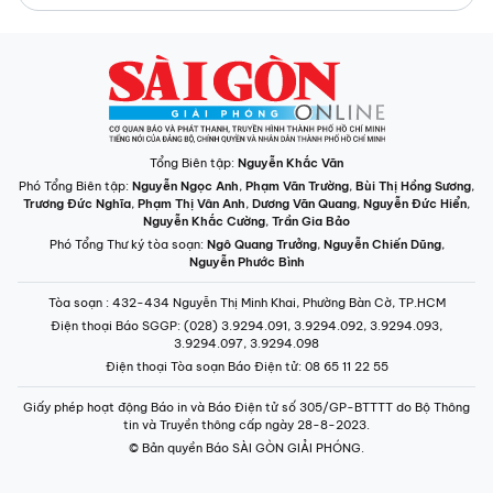
Tổng Biên tập:
Nguyễn Khắc Văn
Phó Tổng Biên tập:
Nguyễn Ngọc Anh
,
Phạm Văn Trường
,
Bùi Thị Hồng Sương
,
Trương Đức Nghĩa
,
Phạm Thị Vân Anh
,
Dương Văn Quang
,
Nguyễn Đức Hiển
,
Nguyễn Khắc Cường
,
Trần Gia Bảo
Phó Tổng Thư ký tòa soạn:
Ngô Quang Trưởng
,
Nguyễn Chiến Dũng
,
Nguyễn Phước Bình
Tòa soạn
: 432-434 Nguyễn Thị Minh Khai, Phường Bàn Cờ, TP.HCM
Điện thoại Báo SGGP
: (028) 3.9294.091, 3.9294.092, 3.9294.093,
3.9294.097, 3.9294.098
Điện thoại Tòa soạn Báo Điện tử
: 08 65 11 22 55
Giấy phép hoạt động Báo in và Báo Điện tử số 305/GP-BTTTT do Bộ Thông
tin và Truyền thông cấp ngày 28-8-2023.
© Bản quyền Báo SÀI GÒN GIẢI PHÓNG.