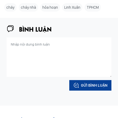
cháy
cháy nhà
hỏa hoạn
Linh Xuân
TPHCM
BÌNH LUẬN
GỬI BÌNH LUẬN