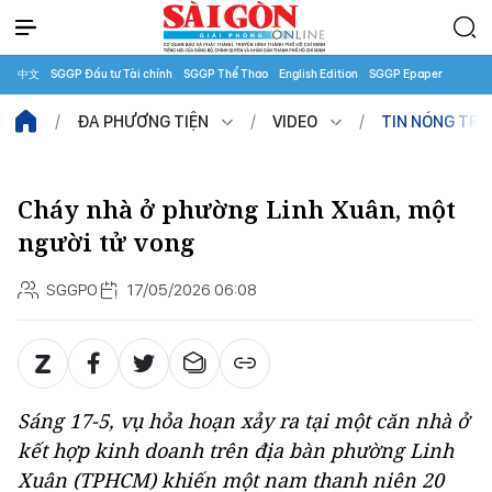
中文
SGGP Đầu tư Tài chính
SGGP Thể Thao
English Edition
SGGP Epaper
ĐA PHƯƠNG TIỆN
VIDEO
TIN NÓNG TR
Cháy nhà ở phường Linh Xuân, một
người tử vong
SGGPO
17/05/2026 06:08
Sáng 17-5, vụ hỏa hoạn xảy ra tại một căn nhà ở
kết hợp kinh doanh trên địa bàn phường Linh
Xuân (TPHCM) khiến một nam thanh niên 20