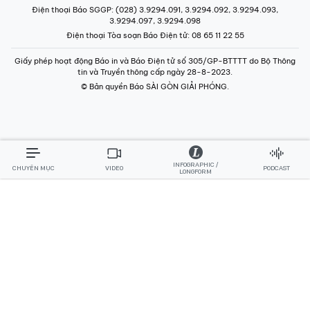
Điện thoại Báo SGGP
: (028) 3.9294.091, 3.9294.092, 3.9294.093,
3.9294.097, 3.9294.098
Điện thoại Tòa soạn Báo Điện tử
: 08 65 11 22 55
Giấy phép hoạt động Báo in và Báo Điện tử số 305/GP-BTTTT do Bộ Thông
tin và Truyền thông cấp ngày 28-8-2023.
© Bản quyền Báo SÀI GÒN GIẢI PHÓNG.
INFOGRAPHIC /
CHUYÊN MỤC
VIDEO
PODCAST
LONGFORM