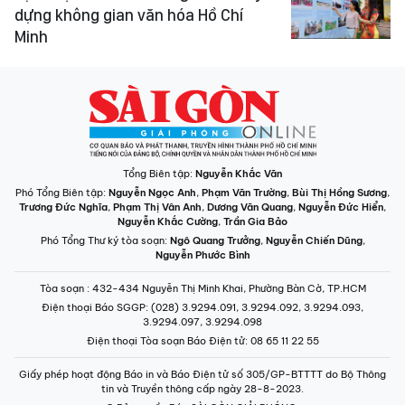
dựng không gian văn hóa Hồ Chí
Minh
Tổng Biên tập:
Nguyễn Khắc Văn
Phó Tổng Biên tập:
Nguyễn Ngọc Anh
,
Phạm Văn Trường
,
Bùi Thị Hồng Sương
,
Trương Đức Nghĩa
,
Phạm Thị Vân Anh
,
Dương Văn Quang
,
Nguyễn Đức Hiển
,
Nguyễn Khắc Cường
,
Trần Gia Bảo
Phó Tổng Thư ký tòa soạn:
Ngô Quang Trưởng
,
Nguyễn Chiến Dũng
,
Nguyễn Phước Bình
Tòa soạn
: 432-434 Nguyễn Thị Minh Khai, Phường Bàn Cờ, TP.HCM
Điện thoại Báo SGGP
: (028) 3.9294.091, 3.9294.092, 3.9294.093,
3.9294.097, 3.9294.098
Điện thoại Tòa soạn Báo Điện tử
: 08 65 11 22 55
Giấy phép hoạt động Báo in và Báo Điện tử số 305/GP-BTTTT do Bộ Thông
tin và Truyền thông cấp ngày 28-8-2023.