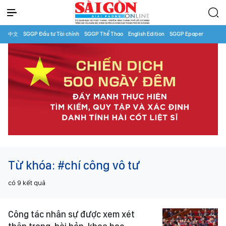
中文
SGGP Đầu tư Tài chính
SGGP Thể Thao
English Edition
SGGP Epaper
Từ khóa:
#chí công vô tư
có
9
kết quả
Công tác nhân sự được xem xét