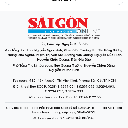
Tổng Biên tập:
Nguyễn Khắc Văn
Phó Tổng Biên tập:
Nguyễn Ngọc Anh
,
Phạm Văn Trường
,
Bùi Thị Hồng Sương
,
Trương Đức Nghĩa
,
Phạm Thị Vân Anh
,
Dương Văn Quang
,
Nguyễn Đức Hiển
,
Nguyễn Khắc Cường
,
Trần Gia Bảo
Phó Tổng Thư ký tòa soạn:
Ngô Quang Trưởng
,
Nguyễn Chiến Dũng
,
Nguyễn Phước Bình
Tòa soạn
: 432-434 Nguyễn Thị Minh Khai, Phường Bàn Cờ, TP.HCM
Điện thoại Báo SGGP
: (028) 3.9294.091, 3.9294.092, 3.9294.093,
3.9294.097, 3.9294.098
Điện thoại Tòa soạn Báo Điện tử
: 08 65 11 22 55
Giấy phép hoạt động Báo in và Báo Điện tử số 305/GP-BTTTT do Bộ Thông
tin và Truyền thông cấp ngày 28-8-2023.
© Bản quyền Báo SÀI GÒN GIẢI PHÓNG.