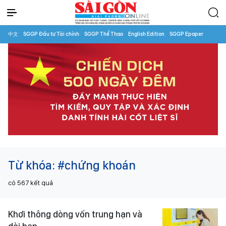
中文
SGGP Đầu tư Tài chính
SGGP Thể Thao
English Edition
SGGP Epaper
Từ khóa:
#chứng khoán
có
567
kết quả
Khơi thông dòng vốn trung hạn và