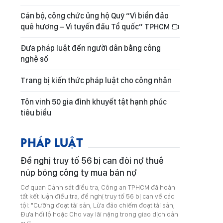
Cán bộ, công chức ủng hộ Quỹ “Vì biển đảo
quê hương – Vì tuyến đầu Tổ quốc” TPHCM
Đưa pháp luật đến người dân bằng công
nghệ số
Trang bị kiến thức pháp luật cho công nhân
Tôn vinh 50 gia đình khuyết tật hạnh phúc
tiêu biểu
PHÁP LUẬT
Đề nghị truy tố 56 bị can đòi nợ thuê
núp bóng công ty mua bán nợ
Cơ quan Cảnh sát điều tra, Công an TPHCM đã hoàn
tất kết luận điều tra, đề nghị truy tố 56 bị can về các
tội: "Cưỡng đoạt tài sản, Lừa đảo chiếm đoạt tài sản,
Đưa hối lộ hoặc Cho vay lãi nặng trong giao dịch dân