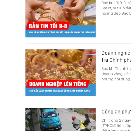
Bản tin tối 9-8 
Sạt lở, sụt lún 
ngang đèo Bảo Lộ
Doanh nghiệp
tra Chính p
Sau khi Thanh tr
doanh vàng, các 
những nội dung 
Công an phư
Chỉ trong 2 ngày
(TPHCM) liên tiếp
đối tượng mua bá