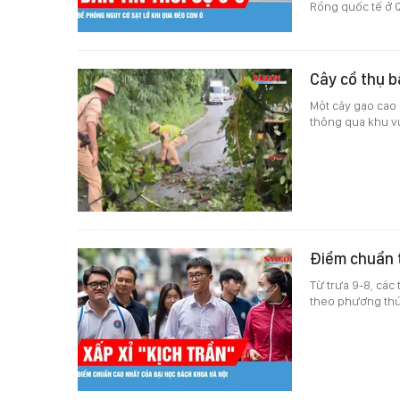
Rồng quốc tế ở 
Cây cổ thụ 
Một cây gạo cao
thông qua khu vự
Điểm chuẩn 
Từ trưa 9-8, các
theo phương thức