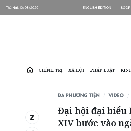
Thứ Hai, 10/08/2026
ENGLISH EDITION
SGGP
CHÍNH TRỊ
XÃ HỘI
PHÁP LUẬT
KIN
ĐA PHƯƠNG TIỆN
VIDEO
Đại hội đại biểu
XIV bước vào ngà