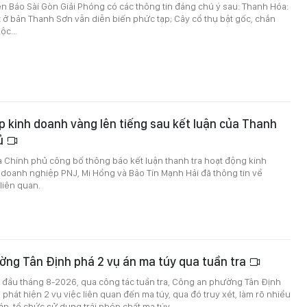
trên Báo Sài Gòn Giải Phóng có các thông tin đáng chú ý sau: Thanh Hóa:
đất ở bản Thanh Sơn vẫn diễn biến phức tạp; Cây cổ thụ bật gốc, chắn
c...
 kinh doanh vàng lên tiếng sau kết luận của Thanh
hủ
a Chính phủ công bố thông báo kết luận thanh tra hoạt động kinh
doanh nghiệp PNJ, Mi Hồng và Bảo Tín Mạnh Hải đã thông tin về
liên quan.
ờng Tân Định phá 2 vụ án ma túy qua tuần tra
 đầu tháng 8-2026, qua công tác tuần tra, Công an phường Tân Định
 phát hiện 2 vụ việc liên quan đến ma túy, qua đó truy xét, làm rõ nhiều
n, tổ chức sử dụng trái phép chất ma túy.