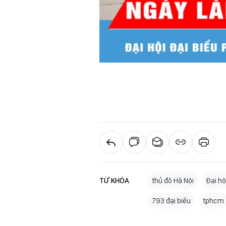
TỪ KHÓA
thủ đô Hà Nội
Đại hộ
793 đại biểu
tphcm