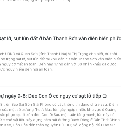
ạt lở, sụt lún đất ở bản Thanh Sơn vẫn diễn biến phức
ịch UBND xã Quan Sơn (tỉnh Thanh Hóa) Vi Thị Trọng cho biết, dù thời
 tình trạng sạt lở, sụt lún đất tại khu dân cư bản Thanh Sơn vẫn diễn biến
n nguy cơ mất an toàn. Đến nay, 17 hộ dân với 60 nhân khẩu đã được
vực nguy hiểm đến nơi an toàn.
 sự ngày 9-8: Đèo Con Ó có nguy cơ sạt lở tiếp
9-8 trên Báo Sài Gòn Giải Phóng có các thông tin đáng chú ý sau: Điểm
h của một số trường "hot"; Mưa lớn gây ngập nhiều khu vực ở Quảng
hắc phục sạt lở trên đèo Con Ó; Sau một tuần tăng mạnh, lúc này có
Xe chở vật liệu xây dựng băm nát đường Bạch Đằng ở Cần Thơ; Chinh
on Ken, Hòn Hỏa đến thảo nguyên Bùi Hui; Sôi động hội đấu Lân Sư