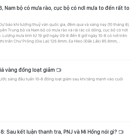
-8, Nam bộ có mưa rào, cục bộ có nơi mưa to đến rất to
ự báo khí tượng thuỷ văn quốc gia, đêm qua và sáng nay (10 tháng 8),
ên Trung bộ và Nam bộ có mưa rào và rải rác có dông, cục bộ có nơi
o. Lượng mưa tính từ 19 giờ ngày 09-8 đến 8 giờ ngày 10-8 có nơi trên
ị trấn Chư Prông (Gia Lai) 126.8mm, Ea Hleo (Đắk Lắk) 85.8mm,…
iá vàng đồng loạt giảm
ước sáng đầu tuần 10-8 đồng loạt giảm sau khi tăng mạnh vào cuối
-8: Sau kết luận thanh tra, PNJ và Mi Hồng nói gì?