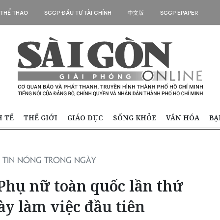
 THỂ THAO
SGGP ĐẦU TƯ TÀI CHÍNH
中文版
SGGP EPAPER
H TẾ
THẾ GIỚI
GIÁO DỤC
SỐNG KHỎE
VĂN HÓA
BẠ
TIN NÓNG TRONG NGÀY
 Phụ nữ toàn quốc lần thứ
y làm việc đầu tiên