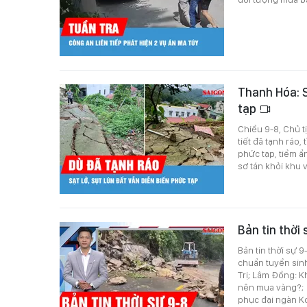
Thanh Hóa: S
tạp
Chiều 9-8, Chủ t
tiết đã tạnh ráo,
phức tạp, tiềm ẩ
sơ tán khỏi khu 
Bản tin thời
Bản tin thời sự 
chuẩn tuyển sin
Trị; Lâm Đồng: K
nên mua vàng?; 
phục đại ngàn K