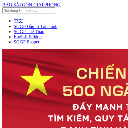
BÁO SÀI GÒN GIẢI PHÓNG
中文
SGGP Đầu tư Tài chính
SGGP Thể Thao
English Edition
SGGP Epaper