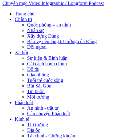
Chuyên mục
Video
Infographic / Longform
Podcast
Trang chủ
Chính trị
Quốc phòng – an ninh
Nhân sự
Xây dựng Đảng
Bảo vệ nền tảng tư tưởng của Đảng
Đối ngoại
Xã hội
Sự kiện & Bình luận
Cải cách hành chính
Đô thị
Giao thông
Tuổi trẻ cuộc sống
Bút Sài Gòn
Tin buồn
Môi trường
Pháp luật
An ninh - trật tự
Câu chuyện Pháp luật
Kinh tế
Thị trường
Địa ốc
Tài chính- Chứng khoán