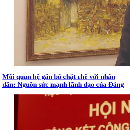
Mối quan hệ gắn bó chặt chẽ với nhân
dân: Nguồn sức mạnh lãnh đạo của Đảng