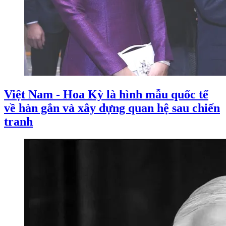
Việt Nam - Hoa Kỳ là hình mẫu quốc tế
về hàn gắn và xây dựng quan hệ sau chiến
tranh