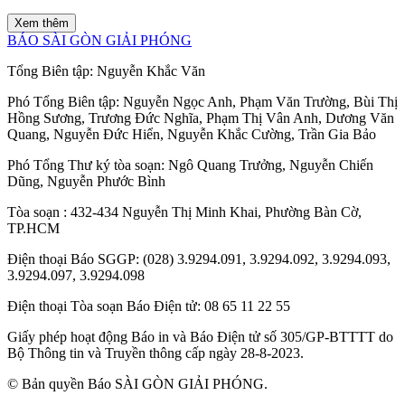
Xem thêm
BÁO SÀI GÒN GIẢI PHÓNG
Tổng Biên tập:
Nguyễn Khắc Văn
Phó Tổng Biên tập:
Nguyễn Ngọc Anh
,
Phạm Văn Trường
,
Bùi Thị
Hồng Sương
,
Trương Đức Nghĩa
,
Phạm Thị Vân Anh
,
Dương Văn
Quang
,
Nguyễn Đức Hiển
,
Nguyễn Khắc Cường
,
Trần Gia Bảo
Phó Tổng Thư ký tòa soạn:
Ngô Quang Trưởng
,
Nguyễn Chiến
Dũng
,
Nguyễn Phước Bình
Tòa soạn
: 432-434 Nguyễn Thị Minh Khai, Phường Bàn Cờ,
TP.HCM
Điện thoại Báo SGGP
: (028) 3.9294.091, 3.9294.092, 3.9294.093,
3.9294.097, 3.9294.098
Điện thoại Tòa soạn Báo Điện tử
: 08 65 11 22 55
Giấy phép hoạt động Báo in và Báo Điện tử số 305/GP-BTTTT do
Bộ Thông tin và Truyền thông cấp ngày 28-8-2023.
© Bản quyền Báo SÀI GÒN GIẢI PHÓNG.