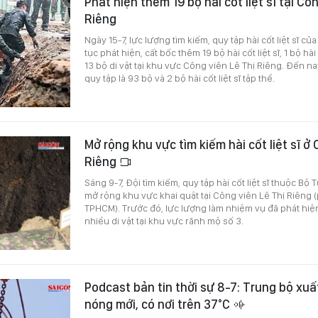
Phát hiện thêm 19 bộ hài cốt liệt sĩ tại Cô
Riêng
Ngày 15-7, lực lượng tìm kiếm, quy tập hài cốt liệt sĩ c
tục phát hiện, cất bốc thêm 19 bộ hài cốt liệt sĩ, 1 bộ hài
13 bộ di vật tại khu vực Công viên Lê Thị Riêng. Đến na
quy tập là 93 bộ và 2 bộ hài cốt liệt sĩ tập thể.
Mở rộng khu vực tìm kiếm hài cốt liệt sĩ ở
Riêng
Sáng 9-7, Đội tìm kiếm, quy tập hài cốt liệt sĩ thuộc Bộ
mở rộng khu vực khai quật tại Công viên Lê Thị Riên
TPHCM). Trước đó, lực lượng làm nhiệm vụ đã phát hiện 1
nhiều di vật tại khu vực rãnh mộ số 3.
Podcast bản tin thời sự 8-7: Trung bộ xuấ
nóng mới, có nơi trên 37°C