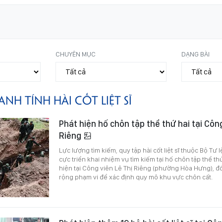
CHUYÊN MỤC
DẠNG BÀI
ANH TÍNH HÀI CỐT LIỆT SĨ
Phát hiện hố chôn tập thể thứ hai tại Công
Riêng
Lực lượng tìm kiếm, quy tập hài cốt liệt sĩ thuộc Bộ Tư
cực triển khai nhiệm vụ tìm kiếm tại hố chôn tập thể t
hiện tại Công viên Lê Thị Riêng (phường Hòa Hưng), đồ
rộng phạm vi để xác định quy mô khu vực chôn cất.