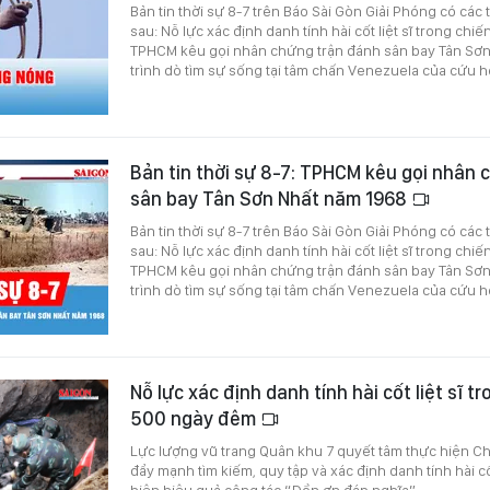
Bản tin thời sự 8-7 trên Báo Sài Gòn Giải Phóng có các
sau: Nỗ lực xác định danh tính hài cốt liệt sĩ trong ch
TPHCM kêu gọi nhân chứng trận đánh sân bay Tân Sơn
trình dò tìm sự sống tại tâm chấn Venezuela của cứu hộ
Bản tin thời sự 8-7: TPHCM kêu gọi nhân 
sân bay Tân Sơn Nhất năm 1968
Bản tin thời sự 8-7 trên Báo Sài Gòn Giải Phóng có các
sau: Nỗ lực xác định danh tính hài cốt liệt sĩ trong ch
TPHCM kêu gọi nhân chứng trận đánh sân bay Tân Sơn
trình dò tìm sự sống tại tâm chấn Venezuela của cứu hộ
Nỗ lực xác định danh tính hài cốt liệt sĩ t
500 ngày đêm
Lực lượng vũ trang Quân khu 7 quyết tâm thực hiện C
đẩy mạnh tìm kiếm, quy tập và xác định danh tính hài cố
hiện hiệu quả công tác “Đền ơn đáp nghĩa”.