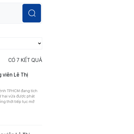
CÓ
7
KẾT QUẢ
 viên Lê Thị
 lệnh TPHCM đang tích
hứ hai vừa được phát
ng thời tiếp tục mở