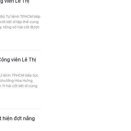
ng viên Lê Thị
ủa Bộ Tư lệnh TPHCM tiếp
 cốt liệt sĩ tập thể cùng
y, tổng số hài cốt được
 Công viên Lê Thị
 Tư lệnh TPHCM tiếp tục
g (phường Hòa Hưng,
1 hài cốt liệt sĩ cùng
t hiện đợt nắng