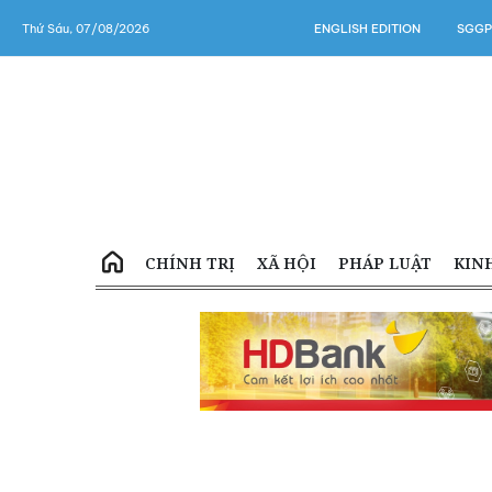
Thứ Sáu, 07/08/2026
ENGLISH EDITION
SGGP
CHÍNH TRỊ
XÃ HỘI
PHÁP LUẬT
KIN