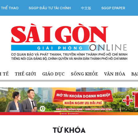
 THỂ THAO
SGGP ĐẦU TƯ TÀI CHÍNH
中文版
SGGP EPAPER
H TẾ
THẾ GIỚI
GIÁO DỤC
SỐNG KHỎE
VĂN HÓA
BẠ
TỪ KHÓA