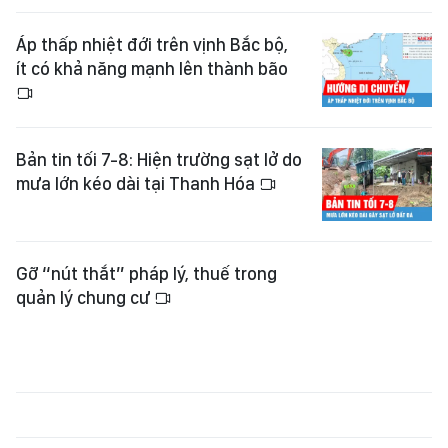
Áp thấp nhiệt đới trên vịnh Bắc bộ,
ít có khả năng mạnh lên thành bão
Bản tin tối 7-8: Hiện trường sạt lở do
mưa lớn kéo dài tại Thanh Hóa
Gỡ “nút thắt” pháp lý, thuế trong
quản lý chung cư
Thanh Hóa: Sơ tán khẩn cấp 17 hộ
dân khỏi khu vực nguy cơ sạt lở