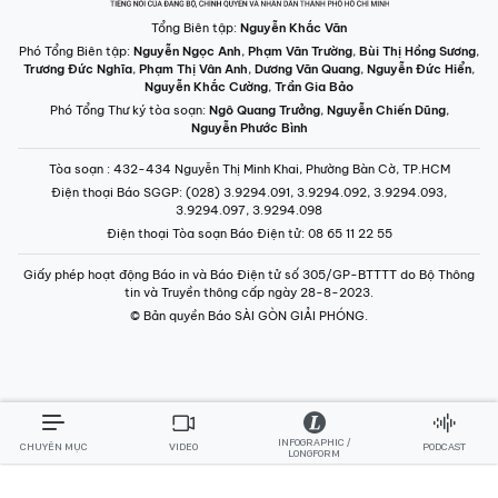
Trương Đức Nghĩa
,
Phạm Thị Vân Anh
,
Dương Văn Quang
,
Nguyễn Đức Hiển
,
Nguyễn Khắc Cường
,
Trần Gia Bảo
Phó Tổng Thư ký tòa soạn:
Ngô Quang Trưởng
,
Nguyễn Chiến Dũng
,
Nguyễn Phước Bình
Tòa soạn
: 432-434 Nguyễn Thị Minh Khai, Phường Bàn Cờ, TP.HCM
Điện thoại Báo SGGP
: (028) 3.9294.091, 3.9294.092, 3.9294.093,
3.9294.097, 3.9294.098
Điện thoại Tòa soạn Báo Điện tử
: 08 65 11 22 55
Giấy phép hoạt động Báo in và Báo Điện tử số 305/GP-BTTTT do Bộ Thông
tin và Truyền thông cấp ngày 28-8-2023.
© Bản quyền Báo SÀI GÒN GIẢI PHÓNG.
INFOGRAPHIC /
CHUYÊN MỤC
VIDEO
PODCAST
LONGFORM