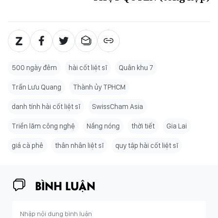
500 ngày đêm
hài cốt liệt sĩ
Quân khu 7
Trần Lưu Quang
Thành ủy TPHCM
danh tính hài cốt liệt sĩ
SwissCham Asia
Triển lãm công nghệ
Nắng nóng
thời tiết
Gia Lai
giá cà phê
thân nhân liệt sĩ
quy tập hài cốt liệt sĩ
BÌNH LUẬN