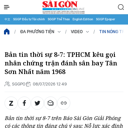
中文
SGGP Đầu tư Tài chính
SGGP Thể Thao
English Edition
SGGP Epaper
ĐA PHƯƠNG TIỆN
VIDEO
TIN NÓNG TR
Bản tin thời sự 8-7: TPHCM kêu gọi
nhân chứng trận đánh sân bay Tân
Sơn Nhất năm 1968
SGGPO
08/07/2026 12:49
Bản tin thời sự 8-7 trên Báo Sài Gòn Giải Phóng
có các thông tin đáng chú ý sau: Nỗ lực xác định