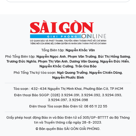
Tổng Biên tập:
Nguyễn Khắc Văn
Phó Tổng Biên tập:
Nguyễn Ngọc Anh
,
Phạm Văn Trường
,
Bùi Thị Hồng Sương
,
Trương Đức Nghĩa
,
Phạm Thị Vân Anh
,
Dương Văn Quang
,
Nguyễn Đức Hiển
,
Nguyễn Khắc Cường
,
Trần Gia Bảo
Phó Tổng Thư ký tòa soạn:
Ngô Quang Trưởng
,
Nguyễn Chiến Dũng
,
Nguyễn Phước Bình
Tòa soạn
: 432-434 Nguyễn Thị Minh Khai, Phường Bàn Cờ, TP.HCM
Điện thoại Báo SGGP
: (028) 3.9294.091, 3.9294.092, 3.9294.093,
3.9294.097, 3.9294.098
Điện thoại Tòa soạn Báo Điện tử
: 08 65 11 22 55
Giấy phép hoạt động Báo in và Báo Điện tử số 305/GP-BTTTT do Bộ Thông
tin và Truyền thông cấp ngày 28-8-2023.
© Bản quyền Báo SÀI GÒN GIẢI PHÓNG.