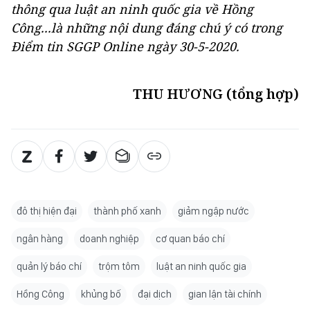
thông qua luật an ninh quốc gia về Hồng
Công...là những nội dung đáng chú ý có trong
Điểm tin SGGP Online ngày 30-5-2020.
THU HƯƠNG (tổng hợp)
đô thị hiện đại
thành phố xanh
giảm ngập nước
ngân hàng
doanh nghiệp
cơ quan báo chí
quản lý báo chí
trộm tôm
luật an ninh quốc gia
Hồng Công
khủng bố
đại dịch
gian lận tài chính