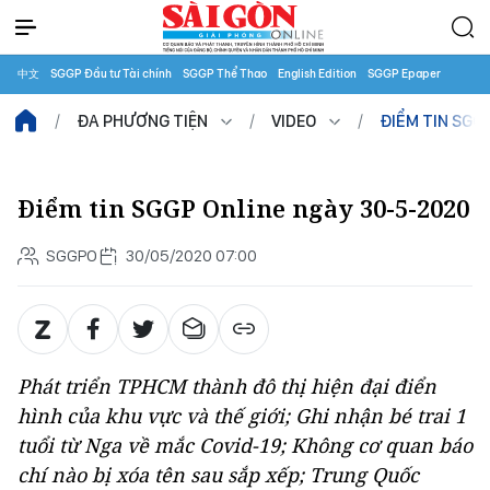
中文
SGGP Đầu tư Tài chính
SGGP Thể Thao
English Edition
SGGP Epaper
ĐA PHƯƠNG TIỆN
VIDEO
ĐIỂM TIN SGG
Điểm tin SGGP Online ngày 30-5-2020
SGGPO
30/05/2020 07:00
Phát triển TPHCM thành đô thị hiện đại điển
hình của khu vực và thế giới; Ghi nhận bé trai 1
tuổi từ Nga về mắc Covid-19; Không cơ quan báo
chí nào bị xóa tên sau sắp xếp; Trung Quốc