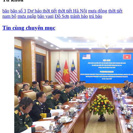
bão
bão số 3
Dự báo thời tiết
thời tiết Hà Nội
mưa dông
thời tiết
nam bộ
mưa ngập
bão yagi
Đồ Sơn
tránh bão
trú bão
Tin cùng chuyên mục