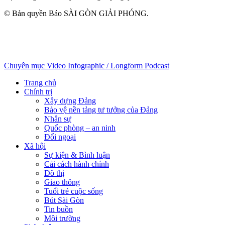
© Bản quyền Báo SÀI GÒN GIẢI PHÓNG.
Chuyên mục
Video
Infographic / Longform
Podcast
Trang chủ
Chính trị
Xây dựng Đảng
Bảo vệ nền tảng tư tưởng của Đảng
Nhân sự
Quốc phòng – an ninh
Đối ngoại
Xã hội
Sự kiện & Bình luận
Cải cách hành chính
Đô thị
Giao thông
Tuổi trẻ cuộc sống
Bút Sài Gòn
Tin buồn
Môi trường