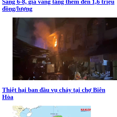
Sáng 6-8, giá vàng tăng thêm đến 1,6 triệu
đồng/lượng
Thiệt hại ban đầu vụ cháy tại chợ Biên
Hòa