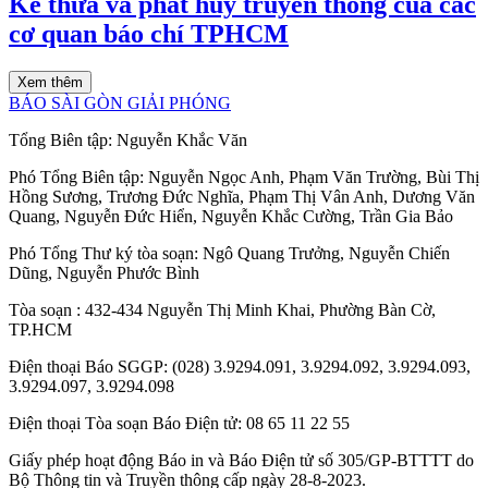
Kế thừa và phát huy truyền thống của các
cơ quan báo chí TPHCM
Xem thêm
BÁO SÀI GÒN GIẢI PHÓNG
Tổng Biên tập:
Nguyễn Khắc Văn
Phó Tổng Biên tập:
Nguyễn Ngọc Anh
,
Phạm Văn Trường
,
Bùi Thị
Hồng Sương
,
Trương Đức Nghĩa
,
Phạm Thị Vân Anh
,
Dương Văn
Quang
,
Nguyễn Đức Hiển
,
Nguyễn Khắc Cường
,
Trần Gia Bảo
Phó Tổng Thư ký tòa soạn:
Ngô Quang Trưởng
,
Nguyễn Chiến
Dũng
,
Nguyễn Phước Bình
Tòa soạn
: 432-434 Nguyễn Thị Minh Khai, Phường Bàn Cờ,
TP.HCM
Điện thoại Báo SGGP
: (028) 3.9294.091, 3.9294.092, 3.9294.093,
3.9294.097, 3.9294.098
Điện thoại Tòa soạn Báo Điện tử
: 08 65 11 22 55
Giấy phép hoạt động Báo in và Báo Điện tử số 305/GP-BTTTT do
Bộ Thông tin và Truyền thông cấp ngày 28-8-2023.