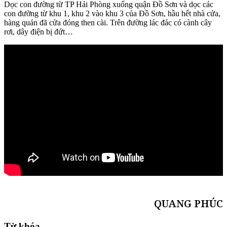
Dọc con đường từ TP Hải Phòng xuống quận Đồ Sơn và dọc các
con đường từ khu 1, khu 2 vào khu 3 của Đồ Sơn, hầu hết nhà cửa,
hàng quán đã cửa đóng then cài. Trên đường lác đác có cành cây
rơi, dây điện bị đứt…
QUANG PHÚC
Từ khóa