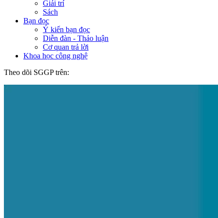
Giải trí
Sách
Bạn đọc
Ý kiến bạn đọc
Diễn đàn - Thảo luận
Cơ quan trả lời
Khoa học công nghệ
Theo dõi SGGP trên: