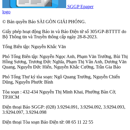
SGGP Epaper
logo
© Bản quyền Báo SÀI GÒN GIẢI PHÓNG.
Giấy phép hoạt động Báo in và Báo Điện tử số 305/GP-BTTTT do
Bộ Thông tin và Truyền thông cấp ngày 28-8-2023.
Tổng Biên tập:
Nguyễn Khắc Văn
Phó Tổng Biên tập:
Nguyễn Ngọc Anh
,
Phạm Văn Trường
,
Bùi Thị
Hồng Sương
,
Trương Đức Nghĩa
,
Phạm Thị Vân Anh
,
Dương Văn
Quang
,
Nguyễn Đức Hiển
,
Nguyễn Khắc Cường
,
Trần Gia Bảo
Phó Tổng Thư ký tòa soạn:
Ngô Quang Trưởng
,
Nguyễn Chiến
Dũng
,
Nguyễn Phước Bình
Tòa soạn : 432-434 Nguyễn Thị Minh Khai, Phường Bàn Cờ,
TP.HCM
Điện thoại Báo SGGP: (028) 3.9294.091, 3.9294.092, 3.9294.093,
3.9294.097, 3.9294.098
Điện thoại Tòa soạn Báo Điện tử: 08 65 11 22 55