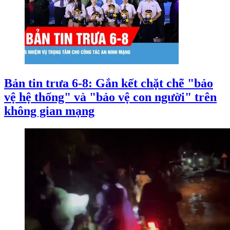
Bản tin trưa 6-8: Gắn kết chặt chẽ "bảo
vệ hệ thống" và "bảo vệ con người" trên
không gian mạng