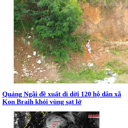
Quảng Ngãi đề xuất di dời 120 hộ dân xã
Kon Braih khỏi vùng sạt lở