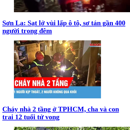
Sơn La: Sạt lở vùi lấp ô tô, sơ tán gần 400
người trong đêm
Cháy nhà 2 tầng ở TPHCM, cha và con
trai 12 tuổi tử vong