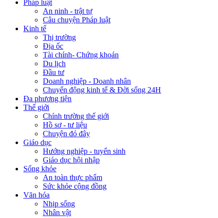
Pháp luật
An ninh - trật tự
Câu chuyện Pháp luật
Kinh tế
Thị trường
Địa ốc
Tài chính- Chứng khoán
Du lịch
Đầu tư
Doanh nghiệp - Doanh nhân
Chuyển động kinh tế & Đời sống 24H
Đa phương tiện
Thế giới
Chính trường thế giới
Hồ sơ - tư liệu
Chuyện đó đây
Giáo dục
Hướng nghiệp - tuyển sinh
Giáo dục hội nhập
Sống khỏe
An toàn thực phẩm
Sức khỏe cộng đồng
Văn hóa
Nhịp sống
Nhân vật