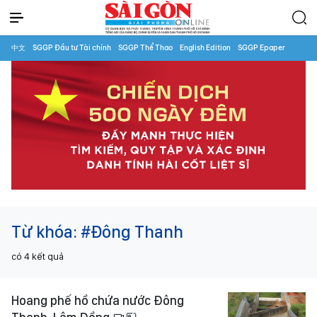
中文
SGGP Đầu tư Tài chính
SGGP Thể Thao
English Edition
SGGP Epaper
Từ khóa:
#Đông Thanh
có
4
kết quả
Hoang phế hồ chứa nước Đông