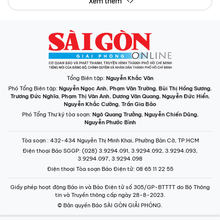
Xem thêm
Tổng Biên tập:
Nguyễn Khắc Văn
Phó Tổng Biên tập:
Nguyễn Ngọc Anh
,
Phạm Văn Trường
,
Bùi Thị Hồng Sương
,
Trương Đức Nghĩa
,
Phạm Thị Vân Anh
,
Dương Văn Quang
,
Nguyễn Đức Hiển
,
Nguyễn Khắc Cường
,
Trần Gia Bảo
Phó Tổng Thư ký tòa soạn:
Ngô Quang Trưởng
,
Nguyễn Chiến Dũng
,
Nguyễn Phước Bình
Tòa soạn
: 432-434 Nguyễn Thị Minh Khai, Phường Bàn Cờ, TP.HCM
Điện thoại Báo SGGP
: (028) 3.9294.091, 3.9294.092, 3.9294.093,
3.9294.097, 3.9294.098
Điện thoại Tòa soạn Báo Điện tử
: 08 65 11 22 55
Giấy phép hoạt động Báo in và Báo Điện tử số 305/GP-BTTTT do Bộ Thông
tin và Truyền thông cấp ngày 28-8-2023.
© Bản quyền Báo SÀI GÒN GIẢI PHÓNG.