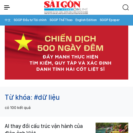
中文
SGGP Đầu tư Tài chính
SGGP Thể Thao
English Edition
SGGP Epaper
Từ khóa:
#dữ liệu
có
100
kết quả
AI thay đổi cấu trúc vận hành của