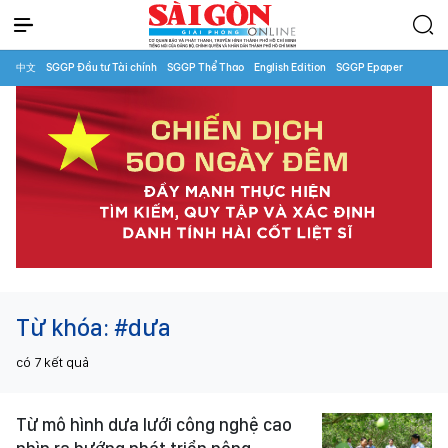
中文
SGGP Đầu tư Tài chính
SGGP Thể Thao
English Edition
SGGP Epaper
Từ khóa:
#dưa
có
7
kết quả
Từ mô hình dưa lưới công nghệ cao