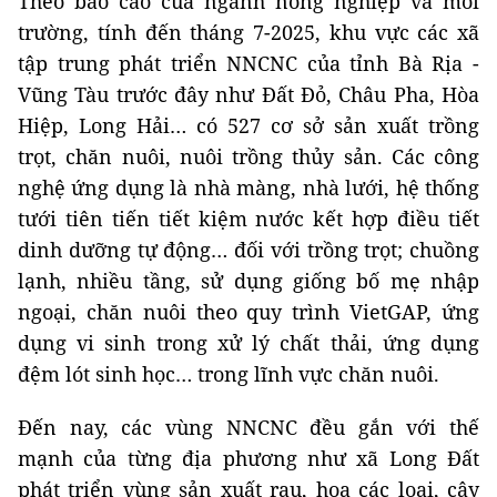
Theo báo cáo của ngành nông nghiệp và môi
trường, tính đến tháng 7-2025, khu vực các xã
tập trung phát triển NNCNC của tỉnh Bà Rịa -
Vũng Tàu trước đây như Đất Đỏ, Châu Pha, Hòa
Hiệp, Long Hải… có 527 cơ sở sản xuất trồng
trọt, chăn nuôi, nuôi trồng thủy sản. Các công
nghệ ứng dụng là nhà màng, nhà lưới, hệ thống
tưới tiên tiến tiết kiệm nước kết hợp điều tiết
dinh dưỡng tự động… đối với trồng trọt; chuồng
lạnh, nhiều tầng, sử dụng giống bố mẹ nhập
ngoại, chăn nuôi theo quy trình VietGAP, ứng
dụng vi sinh trong xử lý chất thải, ứng dụng
đệm lót sinh học… trong lĩnh vực chăn nuôi.
Đến nay, các vùng NNCNC đều gắn với thế
mạnh của từng địa phương như xã Long Đất
phát triển vùng sản xuất rau, hoa các loại, cây