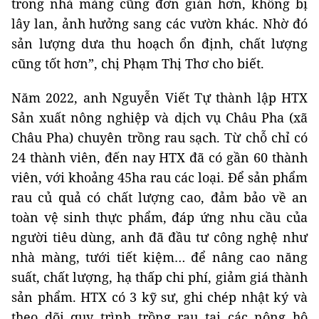
trong nhà màng cũng đơn giản hơn, không bị
lây lan, ảnh hưởng sang các vườn khác. Nhờ đó
sản lượng dưa thu hoạch ổn định, chất lượng
cũng tốt hơn”, chị Phạm Thị Thơ cho biết.
Năm 2022, anh Nguyễn Viết Tự thành lập HTX
Sản xuất nông nghiệp và dịch vụ Châu Pha (xã
Châu Pha) chuyên trồng rau sạch. Từ chỗ chỉ có
24 thành viên, đến nay HTX đã có gần 60 thành
viên, với khoảng 45ha rau các loại. Để sản phẩm
rau củ quả có chất lượng cao, đảm bảo về an
toàn vệ sinh thực phẩm, đáp ứng nhu cầu của
người tiêu dùng, anh đã đầu tư công nghệ như
nhà màng, tưới tiết kiệm… để nâng cao năng
suất, chất lượng, hạ thấp chi phí, giảm giá thành
sản phẩm. HTX có 3 kỹ sư, ghi chép nhật ký và
theo dõi quy trình trồng rau tại các nông hộ