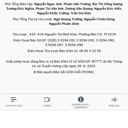
Phó Tổng Biên tập:
Nguyễn Ngọc Anh
,
Phạm Văn Trường
,
Bùi Thị Hồng Sương
,
Trương Đức Nghĩa
,
Phạm Thị Vân Anh
,
Dương Văn Quang
,
Nguyễn Đức Hiển
,
Nguyễn Khắc Cường
,
Trần Gia Bảo
Phó Tổng Thư ký tòa soạn:
Ngô Quang Trưởng
,
Nguyễn Chiến Dũng
,
Nguyễn Phước Bình
Tòa soạn
: 432-434 Nguyễn Thị Minh Khai, Phường Bàn Cờ, TP.HCM
Điện thoại Báo SGGP
: (028) 3.9294.091, 3.9294.092, 3.9294.093,
3.9294.097, 3.9294.098
Điện thoại Tòa soạn Báo Điện tử
: 08 65 11 22 55
Giấy phép hoạt động Báo in và Báo Điện tử số 305/GP-BTTTT do Bộ Thông
tin và Truyền thông cấp ngày 28-8-2023.
© Bản quyền Báo SÀI GÒN GIẢI PHÓNG.
INFOGRAPHIC /
CHUYÊN MỤC
VIDEO
PODCAST
LONGFORM