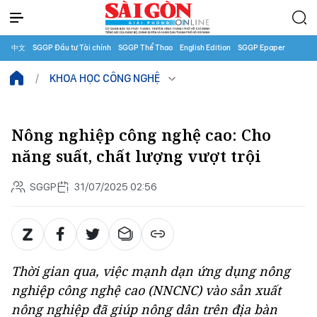
中文
SGGP Đầu tư Tài chính
SGGP Thể Thao
English Edition
SGGP Epaper
KHOA HỌC CÔNG NGHỆ
Nông nghiệp công nghệ cao: Cho
năng suất, chất lượng vượt trội
SGGP
31/07/2025 02:56
Thời gian qua, việc mạnh dạn ứng dụng nông
nghiệp công nghệ cao (NNCNC) vào sản xuất
nông nghiệp đã giúp nông dân trên địa bàn