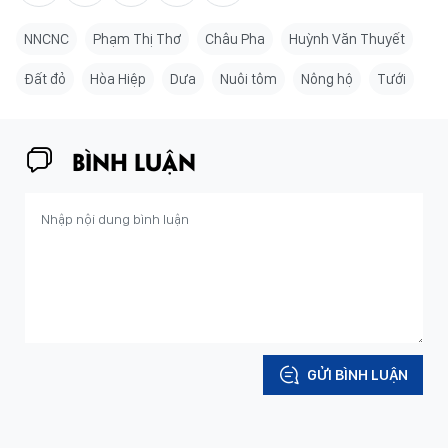
NNCNC
Phạm Thị Thơ
Châu Pha
Huỳnh Văn Thuyết
Đất đỏ
Hòa Hiệp
Dưa
Nuôi tôm
Nông hộ
Tưới
BÌNH LUẬN
GỬI BÌNH LUẬN