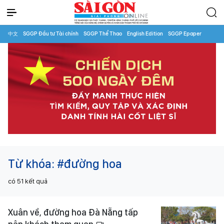
中文
SGGP Đầu tư Tài chính
SGGP Thể Thao
English Edition
SGGP Epaper
Từ khóa:
#đường hoa
có
51
kết quả
Xuân về, đường hoa Đà Nẵng tấp