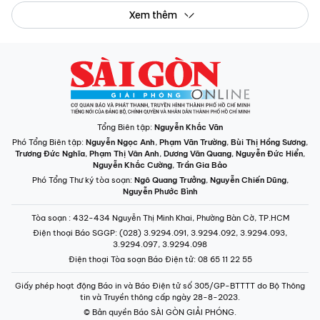
Xem thêm
Tổng Biên tập:
Nguyễn Khắc Văn
Phó Tổng Biên tập:
Nguyễn Ngọc Anh
,
Phạm Văn Trường
,
Bùi Thị Hồng Sương
,
Trương Đức Nghĩa
,
Phạm Thị Vân Anh
,
Dương Văn Quang
,
Nguyễn Đức Hiển
,
Nguyễn Khắc Cường
,
Trần Gia Bảo
Phó Tổng Thư ký tòa soạn:
Ngô Quang Trưởng
,
Nguyễn Chiến Dũng
,
Nguyễn Phước Bình
Tòa soạn
: 432-434 Nguyễn Thị Minh Khai, Phường Bàn Cờ, TP.HCM
Điện thoại Báo SGGP
: (028) 3.9294.091, 3.9294.092, 3.9294.093,
3.9294.097, 3.9294.098
Điện thoại Tòa soạn Báo Điện tử
: 08 65 11 22 55
Giấy phép hoạt động Báo in và Báo Điện tử số 305/GP-BTTTT do Bộ Thông
tin và Truyền thông cấp ngày 28-8-2023.
© Bản quyền Báo SÀI GÒN GIẢI PHÓNG.