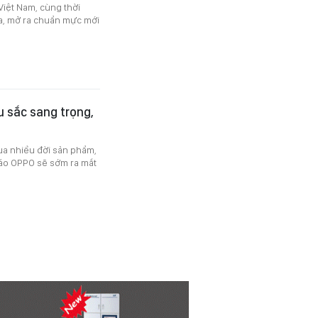
Việt Nam, cùng thời
ha, mở ra chuẩn mực mới
u sắc sang trọng,
ua nhiều đời sản phẩm,
áo OPPO sẽ sớm ra mắt