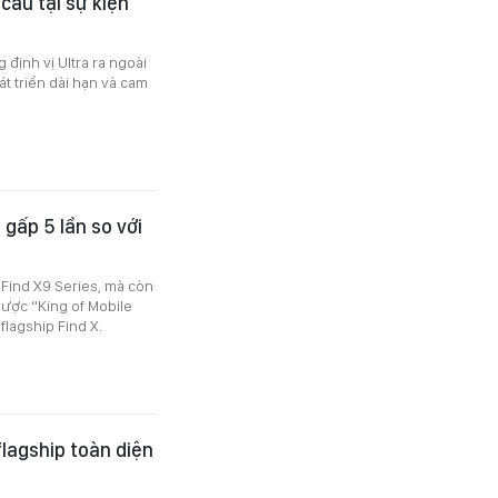
cầu tại sự kiện
định vị Ultra ra ngoài
t triển dài hạn và cam
gấp 5 lần so với
Find X9 Series, mà còn
lược “King of Mobile
lagship Find X.
flagship toàn diện