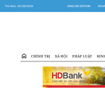
Thứ Năm, 06/08/2026
ENGLISH EDITION
SGGP
CHÍNH TRỊ
XÃ HỘI
PHÁP LUẬT
KIN