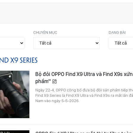
CHUYÊN MỤC
DẠNG BÀI
ND X9 SERIES
Bộ đôi OPPO Find X9 Ultra và Find X9s xứ
phẩm"
Ngày 22-4, OPPO công bố đưa bộ đôi sản phẩm tiếp th
Find X9 Series là Find X9 Ultra và Find X9s ra mắt lần đầu
Nam vào ngày 5-5-2026.