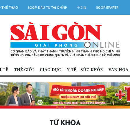
 THỂ THAO
SGGP ĐẦU TƯ TÀI CHÍNH
中文版
SGGP EPAPER
H TẾ
THẾ GIỚI
GIÁO DỤC
Y TẾ - SỨC KHỎE
VĂN HÓA
TỪ KHÓA