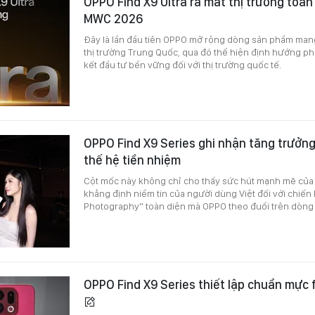
OPPO Find X9 Ultra ra mắt thị trường toàn 
MWC 2026
Đây là lần đầu tiên OPPO mở rộng dòng sản phẩm mang 
thị trường Trung Quốc, qua đó thể hiện định hướng phá
kết đầu tư bền vững đối với thị trường quốc tế.
OPPO Find X9 Series ghi nhận tăng trưởng 
thế hệ tiền nhiệm
Cột mốc này không chỉ cho thấy sức hút mạnh mẽ của 
khẳng định niềm tin của người dùng Việt đối với chiến 
Photography” toàn diện mà OPPO theo đuổi trên dòng f
OPPO Find X9 Series thiết lập chuẩn mực 