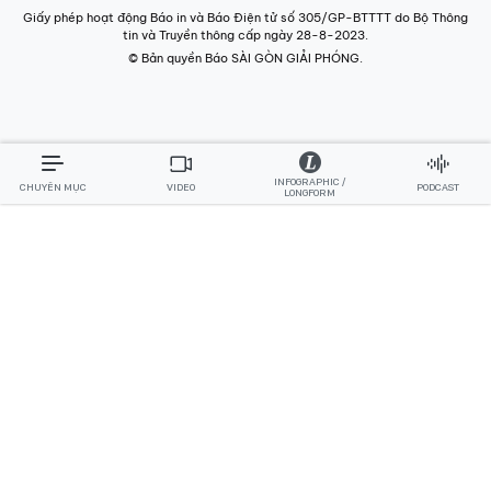
INFOGRAPHIC /
CHUYÊN MỤC
VIDEO
PODCAST
LONGFORM