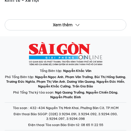
Tổng Biên tập:
Nguyễn Khắc Văn
Phó Tổng Biên tập:
Nguyễn Ngọc Anh
,
Phạm Văn Trường
,
Bùi Thị Hồng Sương
,
Trương Đức Nghĩa
,
Phạm Thị Vân Anh
,
Dương Văn Quang
,
Nguyễn Đức Hiển
,
Nguyễn Khắc Cường
,
Trần Gia Bảo
Phó Tổng Thư ký tòa soạn:
Ngô Quang Trưởng
,
Nguyễn Chiến Dũng
,
Nguyễn Phước Bình
Tòa soạn
: 432-434 Nguyễn Thị Minh Khai, Phường Bàn Cờ, TP.HCM
Điện thoại Báo SGGP
: (028) 3.9294.091, 3.9294.092, 3.9294.093,
3.9294.097, 3.9294.098
Điện thoại Tòa soạn Báo Điện tử
: 08 65 11 22 55
Giấy phép hoạt động Báo in và Báo Điện tử số 305/GP-BTTTT do Bộ Thông
tin và Truyền thông cấp ngày 28-8-2023.
© Bản quyền Báo SÀI GÒN GIẢI PHÓNG.