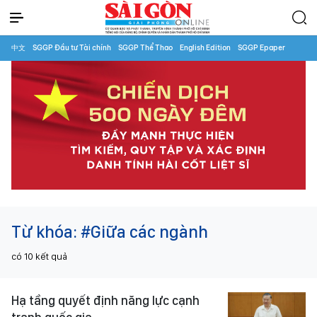
中文
SGGP Đầu tư Tài chính
SGGP Thể Thao
English Edition
SGGP Epaper
Từ khóa:
#Giữa các ngành
có
10
kết quả
Hạ tầng quyết định năng lực cạnh