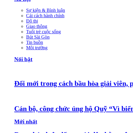
Sự kiện & Bình luận
Cải cách hành chính
Đô thị
Giao thông
Tuổi trẻ cuộc sống
Bút Sài Gòn
Tin buồn
Môi trường
Nổi bật
Đổi mới trong cách bầu hòa giải viên, 
Cán bộ, công chức ủng hộ Quỹ “Vì bi
Mới nhất