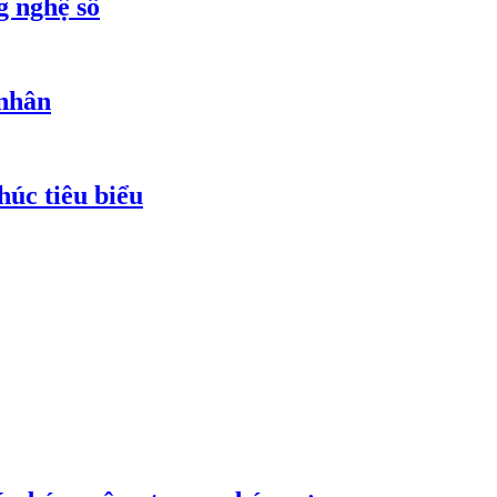
g nghệ số
 nhân
húc tiêu biểu