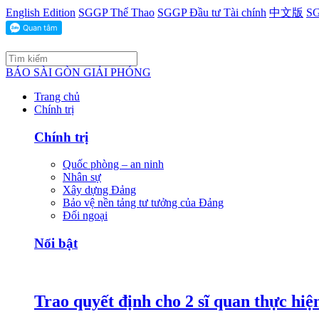
English Edition
SGGP Thể Thao
SGGP Đầu tư Tài chính
中文版
SG
BÁO SÀI GÒN GIẢI PHÓNG
Trang chủ
Chính trị
Chính trị
Quốc phòng – an ninh
Nhân sự
Xây dựng Đảng
Bảo vệ nền tảng tư tưởng của Đảng
Đối ngoại
Nổi bật
Trao quyết định cho 2 sĩ quan thực hiệ