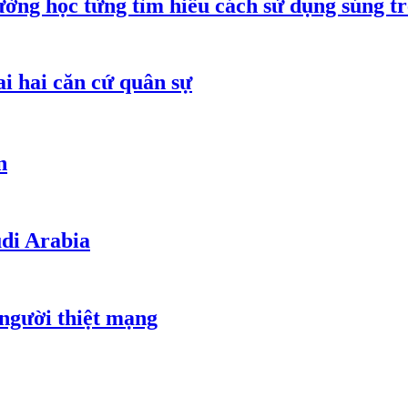
ường học từng tìm hiểu cách sử dụng súng t
ai hai căn cứ quân sự
n
udi Arabia
 người thiệt mạng