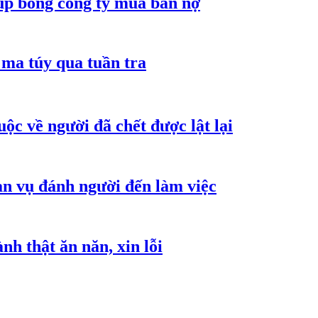
núp bóng công ty mua bán nợ
ma túy qua tuần tra
ộc về người đã chết được lật lại
an vụ đánh người đến làm việc
h thật ăn năn, xin lỗi