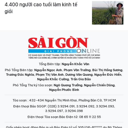
4.400 người cao tuổi làm kinh tế
giỏi
Tổng Biên tập:
Nguyễn Khắc Văn
Phó Tổng Biên tập:
Nguyễn Ngọc Anh
,
Phạm Văn Trường
,
Bùi Thị Hồng Sương
,
Trương Đức Nghĩa
,
Phạm Thị Vân Anh
,
Dương Văn Quang
,
Nguyễn Đức Hiển
,
Nguyễn Khắc Cường
,
Trần Gia Bảo
Phó Tổng Thư ký tòa soạn:
Ngô Quang Trưởng
,
Nguyễn Chiến Dũng
,
Nguyễn Phước Bình
Tòa soạn
: 432-434 Nguyễn Thị Minh Khai, Phường Bàn Cờ, TP.HCM
Điện thoại Báo SGGP
: (028) 3.9294.091, 3.9294.092, 3.9294.093,
3.9294.097, 3.9294.098
Điện thoại Tòa soạn Báo Điện tử
: 08 65 11 22 55
Giấy phép hoạt động Báo in và Báo Điện tử số 305/GP-BTTTT do Bộ Thông