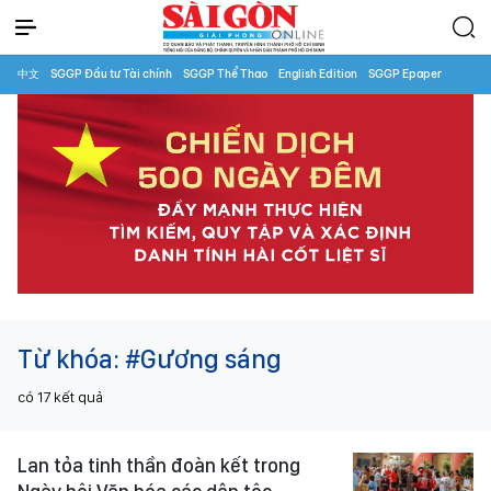
中文
SGGP Đầu tư Tài chính
SGGP Thể Thao
English Edition
SGGP Epaper
Từ khóa:
#Gương sáng
có
17
kết quả
Lan tỏa tinh thần đoàn kết trong