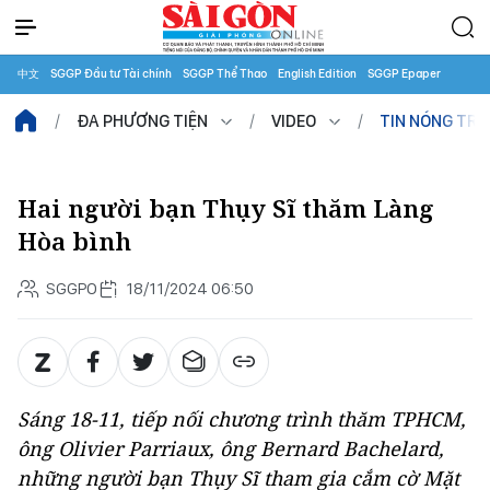
中文
SGGP Đầu tư Tài chính
SGGP Thể Thao
English Edition
SGGP Epaper
ĐA PHƯƠNG TIỆN
VIDEO
TIN NÓNG TR
Hai người bạn Thụy Sĩ thăm Làng
Hòa bình
SGGPO
18/11/2024 06:50
Sáng 18-11, tiếp nối chương trình thăm TPHCM,
ông Olivier Parriaux, ông Bernard Bachelard,
những người bạn Thụy Sĩ tham gia cắm cờ Mặt