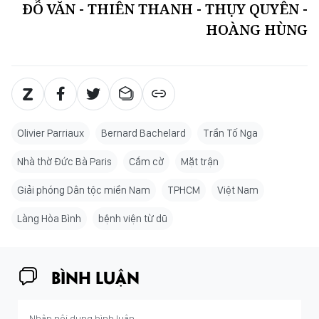
ĐỖ VĂN - THIÊN THANH - THỤY QUYÊN -
HOÀNG HÙNG
Olivier Parriaux
Bernard Bachelard
Trần Tố Nga
Nhà thờ Đức Bà Paris
Cắm cờ
Mặt trận
Giải phóng Dân tộc miền Nam
TPHCM
Việt Nam
Làng Hòa Bình
bệnh viện từ dũ
BÌNH LUẬN