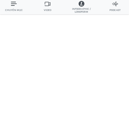
INFOGRAPHIC /
CHUYÊN MỤC
VIDEO
PODCAST
LONGFORM