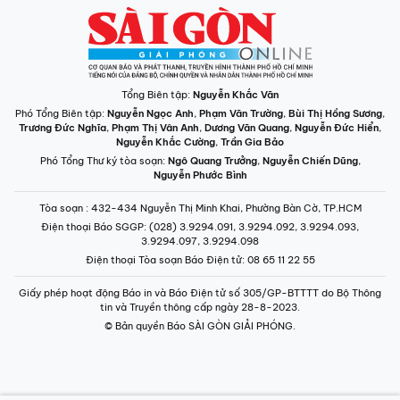
Tổng Biên tập:
Nguyễn Khắc Văn
Phó Tổng Biên tập:
Nguyễn Ngọc Anh
,
Phạm Văn Trường
,
Bùi Thị Hồng Sương
,
Trương Đức Nghĩa
,
Phạm Thị Vân Anh
,
Dương Văn Quang
,
Nguyễn Đức Hiển
,
Nguyễn Khắc Cường
,
Trần Gia Bảo
Phó Tổng Thư ký tòa soạn:
Ngô Quang Trưởng
,
Nguyễn Chiến Dũng
,
Nguyễn Phước Bình
Tòa soạn
: 432-434 Nguyễn Thị Minh Khai, Phường Bàn Cờ, TP.HCM
Điện thoại Báo SGGP
: (028) 3.9294.091, 3.9294.092, 3.9294.093,
3.9294.097, 3.9294.098
Điện thoại Tòa soạn Báo Điện tử
: 08 65 11 22 55
Giấy phép hoạt động Báo in và Báo Điện tử số 305/GP-BTTTT do Bộ Thông
tin và Truyền thông cấp ngày 28-8-2023.
© Bản quyền Báo SÀI GÒN GIẢI PHÓNG.