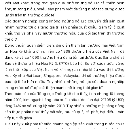
Việt. Mặt khác, trong thời gian qua, nhờ những nỗ lực cải thiện hình
ảnh, thương hiệu, nhiều sản phẩm Việt đã từng bước tạo dựng được
uy tín trên thị trường quốc tế.
Các doanh nghiệp cũng không ngừng nỗ lực chuyển đổi sản xuất
nhằm hướng tới gia tăng giá trị sản phẩm xuất khẩu, giảm tỷ lệ xuất
khẩu thô và phải vay mượn thương hiệu của đối tác trên thị trường
thế giới.
Đồng thuận quan điểm trên, đại diện tham tán thương mại Việt Nam
tại Hoa Kỳ khẳng định, hiện có 1.938 thương hiệu của Việt Nam đã
đăng ký và có 1.090 thương hiệu đang tồn tại được Cục Sáng chế và
Bảo vệ thương hiệu Hoa Kỳ (USPTO) bảo hộ. So với các nước, vùng
lãnh thổ xếp sau Việt Nam về kim ngạch nhập khẩu vào thị trường
Hoa Kỳ như Đài Loan, Singapore, Malaysia… thì số thương hiệu được
bảo hộ thấp hơn nhiều. Tuy nhiên, những nỗ lực của doanh nghiệp
trong nước sẽ được cải thiện mạnh mẽ trong thời gian tới.
Theo báo cáo của Tổng cục Thống kê cho thấy, tính chung 10 tháng
năm 2019, kim ngạch hàng hóa xuất khẩu ước tính đạt 217,05 tỷ USD,
tăng 7,4% so với cùng kỳ năm 2018. Tuy nhiên, những mặt hàng nông
sản thực phẩm như thủy hải sản, rau củ quả, cà phê, hạt điều… vẫn
tiếp tục đà giảm.
Điều này xuất phát từ việc doanh nghiệp sản xuất trong nước chưa