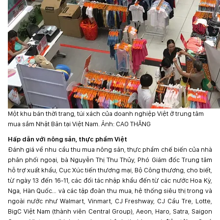
Một khu bán thời trang, túi xách của doanh nghiệp Việt ở trung tâm
mua sắm Nhật Bản tại Việt Nam. Ảnh: CAO THĂNG
Hấp dẫn với nông sản, thực phẩm Việt
Đánh giá về nhu cầu thu mua nông sản, thực phẩm chế biến của nhà
phân phối ngoại, bà Nguyễn Thị Thu Thủy, Phó Giám đốc Trung tâm
hỗ trợ xuất khẩu, Cục Xúc tiến thương mại, Bộ Công thương, cho biết,
từ ngày 13 đến 16-11, các đối tác nhập khẩu đến từ các nước Hoa Kỳ,
Nga, Hàn Quốc… và các tập đoàn thu mua, hệ thống siêu thị trong và
ngoài nước như Walmart, Vinmart, CJ Freshway, CJ Cầu Tre, Lotte,
BigC Việt Nam (thành viên Central Group), Aeon, Haro, Satra, Saigon