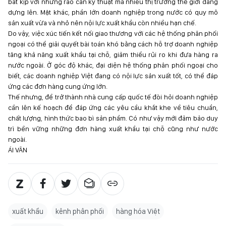
bắt kịp với những rào cản kỹ thuật mà nhiều thị trường thế giới đang
dựng lên. Mặt khác, phần lớn doanh nghiệp trong nước có quy mô
sản xuất vừa và nhỏ nên nội lực xuất khẩu còn nhiều hạn chế.
Do vậy, việc xúc tiến kết nối giao thương với các hệ thống phân phối
ngoại có thể giải quyết bài toán khó bằng cách hỗ trợ doanh nghiệp
tăng khả năng xuất khẩu tại chỗ, giảm thiểu rủi ro khi đưa hàng ra
nước ngoài. Ở góc độ khác, đại diện hệ thống phân phối ngoại cho
biết, các doanh nghiệp Việt đang có nội lực sản xuất tốt, có thể đáp
ứng các đơn hàng cung ứng lớn.
Thế nhưng, để trở thành nhà cung cấp quốc tế đòi hỏi doanh nghiệp
cần lên kế hoạch để đáp ứng các yêu cầu khắt khe về tiêu chuẩn,
chất lượng, hình thức bao bì sản phẩm. Có như vậy mới đảm bảo duy
trì bền vững những đơn hàng xuất khẩu tại chỗ cũng như nước
ngoài.
ÁI VÂN
xuất khẩu
kênh phân phối
hàng hóa Việt