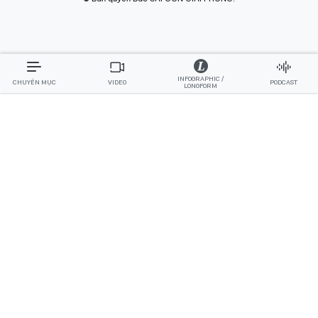
INFOGRAPHIC /
CHUYÊN MỤC
VIDEO
PODCAST
LONGFORM