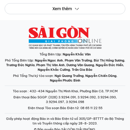
Xem thêm
Tổng Biên tập:
Nguyễn Khắc Văn
Phó Tổng Biên tập:
Nguyễn Ngọc Anh
,
Phạm Văn Trường
,
Bùi Thị Hồng Sương
,
Trương Đức Nghĩa
,
Phạm Thị Vân Anh
,
Dương Văn Quang
,
Nguyễn Đức Hiển
,
Nguyễn Khắc Cường
,
Trần Gia Bảo
Phó Tổng Thư ký tòa soạn:
Ngô Quang Trưởng
,
Nguyễn Chiến Dũng
,
Nguyễn Phước Bình
Tòa soạn
: 432-434 Nguyễn Thị Minh Khai, Phường Bàn Cờ, TP.HCM
Điện thoại Báo SGGP
: (028) 3.9294.091, 3.9294.092, 3.9294.093,
3.9294.097, 3.9294.098
Điện thoại Tòa soạn Báo Điện tử
: 08 65 11 22 55
Giấy phép hoạt động Báo in và Báo Điện tử số 305/GP-BTTTT do Bộ Thông
tin và Truyền thông cấp ngày 28-8-2023.
© Bản quyền Báo SÀI GÒN GIẢI PHÓNG.