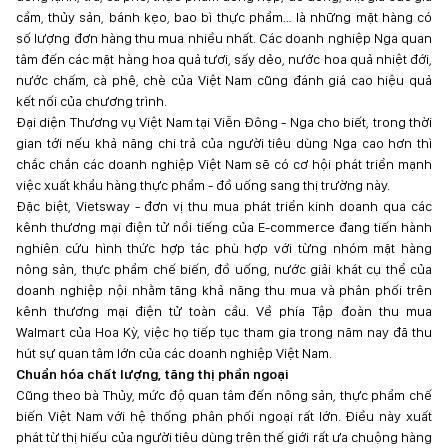
cầm, thủy sản, bánh kẹo, bao bì thực phẩm… là những mặt hàng có
số lượng đơn hàng thu mua nhiều nhất. Các doanh nghiệp Nga quan
tâm đến các mặt hàng hoa quả tươi, sấy dẻo, nước hoa quả nhiệt đới,
nước chấm, cà phê, chè của Việt Nam cũng đánh giá cao hiệu quả
kết nối của chương trình.
Đại diện Thương vụ Việt Nam tại Viễn Đông - Nga cho biết, trong thời
gian tới nếu khả năng chi trả của người tiêu dùng Nga cao hơn thì
chắc chắn các doanh nghiệp Việt Nam sẽ có cơ hội phát triển mạnh
việc xuất khẩu hàng thực phẩm - đồ uống sang thị trường này.
Đặc biệt, Vietsway - đơn vị thu mua phát triển kinh doanh qua các
kênh thương mại điện tử nổi tiếng của E-commerce đang tiến hành
nghiên cứu hình thức hợp tác phù hợp với từng nhóm mặt hàng
nông sản, thực phẩm chế biến, đồ uống, nước giải khát cụ thể của
doanh nghiệp nội nhằm tăng khả năng thu mua và phân phối trên
kênh thương mại điện tử toàn cầu. Về phía Tập đoàn thu mua
Walmart của Hoa Kỳ, việc họ tiếp tục tham gia trong năm nay đã thu
hút sự quan tâm lớn của các doanh nghiệp Việt Nam.
Chuẩn hóa chất lượng, tăng thị phần ngoại
Cũng theo bà Thủy, mức độ quan tâm đến nông sản, thực phẩm chế
biến Việt Nam với hệ thống phân phối ngoại rất lớn. Điều này xuất
phát từ thị hiếu của người tiêu dùng trên thế giới rất ưa chuộng hàng