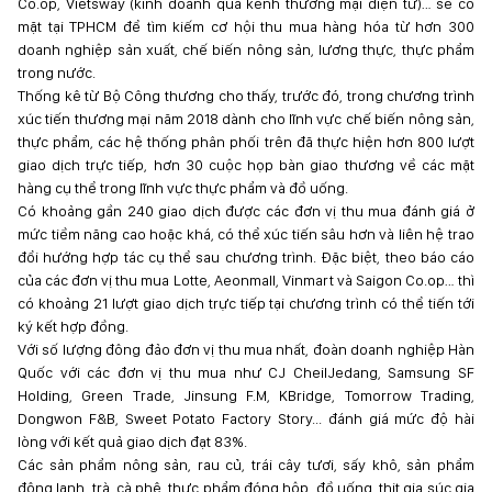
Co.op, Vietsway (kinh doanh qua kênh thương mại điện tử)… sẽ có
mặt tại TPHCM để tìm kiếm cơ hội thu mua hàng hóa từ hơn 300
doanh nghiệp sản xuất, chế biến nông sản, lương thực, thực phẩm
trong nước.
Thống kê từ Bộ Công thương cho thấy, trước đó, trong chương trình
xúc tiến thương mại năm 2018 dành cho lĩnh vực chế biến nông sản,
thực phẩm, các hệ thống phân phối trên đã thực hiện hơn 800 lượt
giao dịch trực tiếp, hơn 30 cuộc họp bàn giao thương về các mặt
hàng cụ thể trong lĩnh vực thực phẩm và đồ uống.
Có khoảng gần 240 giao dịch được các đơn vị thu mua đánh giá ở
mức tiềm năng cao hoặc khá, có thể xúc tiến sâu hơn và liên hệ trao
đổi hướng hợp tác cụ thể sau chương trình. Đặc biệt, theo báo cáo
của các đơn vị thu mua Lotte, Aeonmall, Vinmart và Saigon Co.op… thì
có khoảng 21 lượt giao dịch trực tiếp tại chương trình có thể tiến tới
ký kết hợp đồng.
Với số lượng đông đảo đơn vị thu mua nhất, đoàn doanh nghiệp Hàn
Quốc với các đơn vị thu mua như CJ CheilJedang, Samsung SF
Holding, Green Trade, Jinsung F.M, KBridge, Tomorrow Trading,
Dongwon F&B, Sweet Potato Factory Story... đánh giá mức độ hài
lòng với kết quả giao dịch đạt 83%.
Các sản phẩm nông sản, rau củ, trái cây tươi, sấy khô, sản phẩm
đông lạnh, trà, cà phê, thực phẩm đóng hộp, đồ uống, thịt gia súc gia