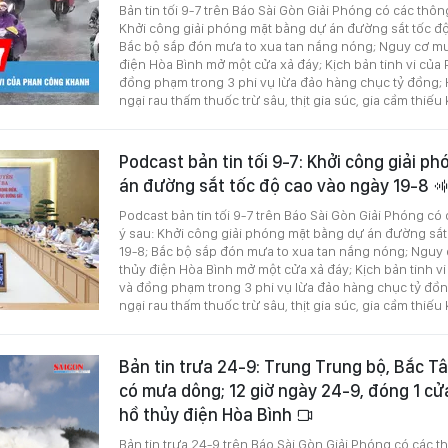
Bản tin tối 9-7 trên Báo Sài Gòn Giải Phóng có các thôn
Khởi công giải phóng mặt bằng dự án đường sắt tốc độ
Bắc bộ sắp đón mưa to xua tan nắng nóng; Nguy cơ mư
điện Hòa Bình mở một cửa xả đáy; Kịch bản tinh vi củ
đồng phạm trong 3 phi vụ lừa đảo hàng chục tỷ đồng; 
ngại rau thấm thuốc trừ sâu, thịt gia súc, gia cầm thiếu 
Podcast bản tin tối 9-7: Khởi công giải p
án đường sắt tốc độ cao vào ngày 19-8
Podcast bản tin tối 9-7 trên Báo Sài Gòn Giải Phóng có
ý sau: Khởi công giải phóng mặt bằng dự án đường sắt
19-8; Bắc bộ sắp đón mưa to xua tan nắng nóng; Nguy 
thủy điện Hòa Bình mở một cửa xả đáy; Kịch bản tinh 
và đồng phạm trong 3 phi vụ lừa đảo hàng chục tỷ đồng
ngại rau thấm thuốc trừ sâu, thịt gia súc, gia cầm thiếu 
Bản tin trưa 24-9: Trung Trung bộ, Bắc 
có mưa dông; 12 giờ ngày 24-9, đóng 1 cửa
hồ thủy điện Hòa Bình
Bản tin trưa 24-9 trên Báo Sài Gòn Giải Phóng có các t