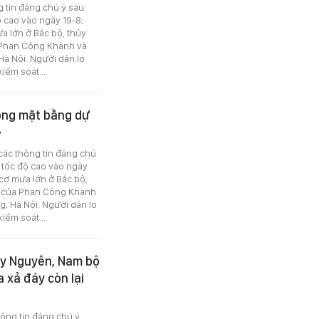
g tin đáng chú ý sau:
 cao vào ngày 19-8;
a lớn ở Bắc bộ, thủy
a Phan Công Khanh và
Hà Nội: Người dân lo
kiểm soát...
hóng mặt bằng dự
 các thông tin đáng chú
 tốc độ cao vào ngày
cơ mưa lớn ở Bắc bộ,
vi của Phan Công Khanh
; Hà Nội: Người dân lo
kiểm soát...
Tây Nguyên, Nam bộ
 xả đáy còn lại
hông tin đáng chú ý