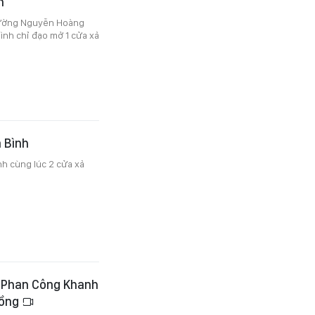
h
trường Nguyễn Hoàng
ình chỉ đạo mở 1 cửa xả
a Bình
nh cùng lúc 2 cửa xả
ủa Phan Công Khanh
đồng