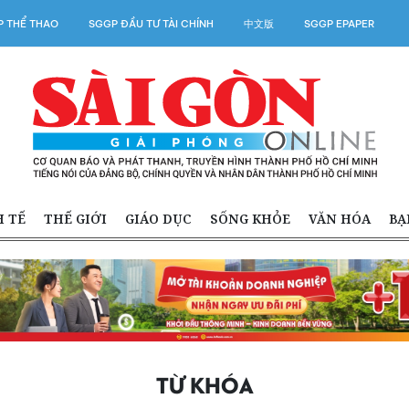
 THỂ THAO
SGGP ĐẦU TƯ TÀI CHÍNH
中文版
SGGP EPAPER
H TẾ
THẾ GIỚI
GIÁO DỤC
SỐNG KHỎE
VĂN HÓA
BẠ
TỪ KHÓA