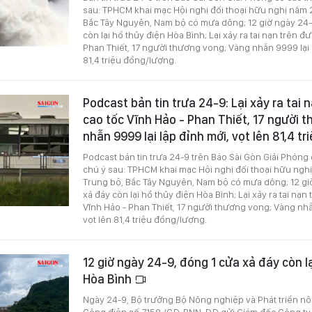
sau: TPHCM khai mạc Hội nghị đối thoại hữu nghị năm 
Bắc Tây Nguyên, Nam bộ có mưa dông; 12 giờ ngày 24-
còn lại hồ thủy điện Hòa Bình; Lại xảy ra tai nạn trên đ
Phan Thiết, 17 người thương vong; Vàng nhẫn 9999 lại l
81,4 triệu đồng/lượng.
Podcast bản tin trưa 24-9: Lại xảy ra tai
cao tốc Vĩnh Hảo - Phan Thiết, 17 người 
nhẫn 9999 lại lập đỉnh mới, vọt lên 81,4 t
Podcast bản tin trưa 24-9 trên Báo Sài Gòn Giải Phóng
chú ý sau: TPHCM khai mạc Hội nghị đối thoại hữu ngh
Trung bộ, Bắc Tây Nguyên, Nam bộ có mưa dông; 12 gi
xả đáy còn lại hồ thủy điện Hòa Bình; Lại xảy ra tai nạ
Vĩnh Hảo - Phan Thiết, 17 người thương vong; Vàng nhẫ
vọt lên 81,4 triệu đồng/lượng.
12 giờ ngày 24-9, đóng 1 cửa xả đáy còn l
Hòa Bình
Ngày 24-9, Bộ trưởng Bộ Nông nghiệp và Phát triển n
Công điện số 7158 /CĐ-BNN-ĐĐ gửi Giám đốc Công ty 