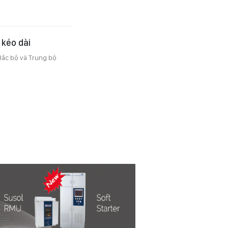
 kéo dài
Bắc bộ và Trung bộ