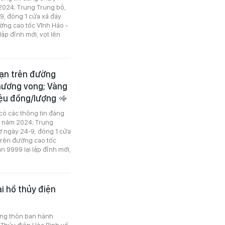
2024; Trung Trung bộ,
9, đóng 1 cửa xả đáy
ường cao tốc Vĩnh Hảo -
ập đỉnh mới, vọt lên
 nạn trên đường
thương vong; Vàng
riệu đồng/lượng
 có các thông tin đáng
ị năm 2024; Trung
ờ ngày 24-9, đóng 1 cửa
n trên đường cao tốc
n 9999 lại lập đỉnh mới,
ại hồ thủy điện
ông thôn ban hành
Thủy điện Hòa Bình về