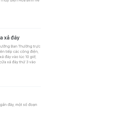
ửa xả đáy
trưởng Ban Thường trực
iên tiếp các công điện,
ả đáy vào lúc 10 giờ,
 cửa xả đáy thứ 3 vào
gần đây, một số đoạn