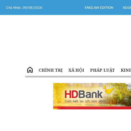
Chủ Nhật, 09/08/2026
ENGLISH EDITION
SGGP
CHÍNH TRỊ
XÃ HỘI
PHÁP LUẬT
KIN