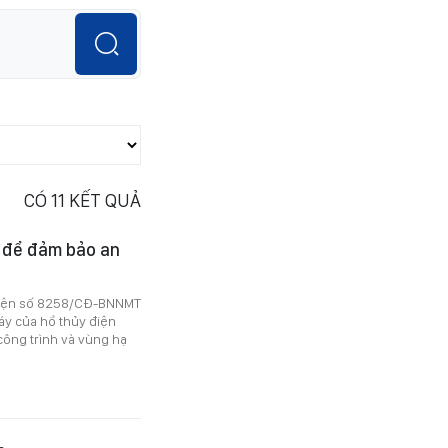
CÓ
11
KẾT QUẢ
 để đảm bảo an
điện số 8258/CĐ-BNNMT
y của hồ thủy điện
công trình và vùng hạ