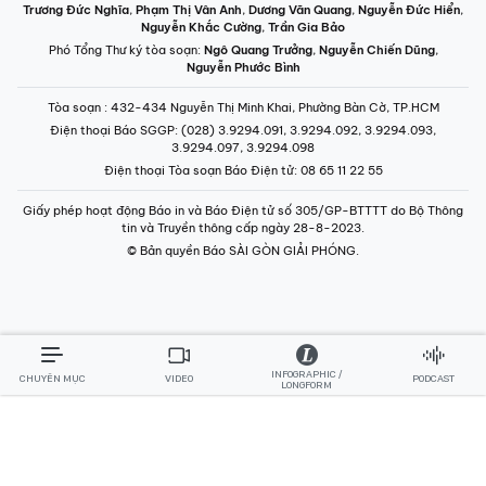
Trương Đức Nghĩa
,
Phạm Thị Vân Anh
,
Dương Văn Quang
,
Nguyễn Đức Hiển
,
Nguyễn Khắc Cường
,
Trần Gia Bảo
Phó Tổng Thư ký tòa soạn:
Ngô Quang Trưởng
,
Nguyễn Chiến Dũng
,
Nguyễn Phước Bình
Tòa soạn
: 432-434 Nguyễn Thị Minh Khai, Phường Bàn Cờ, TP.HCM
Điện thoại Báo SGGP
: (028) 3.9294.091, 3.9294.092, 3.9294.093,
3.9294.097, 3.9294.098
Điện thoại Tòa soạn Báo Điện tử
: 08 65 11 22 55
Giấy phép hoạt động Báo in và Báo Điện tử số 305/GP-BTTTT do Bộ Thông
tin và Truyền thông cấp ngày 28-8-2023.
© Bản quyền Báo SÀI GÒN GIẢI PHÓNG.
INFOGRAPHIC /
CHUYÊN MỤC
VIDEO
PODCAST
LONGFORM