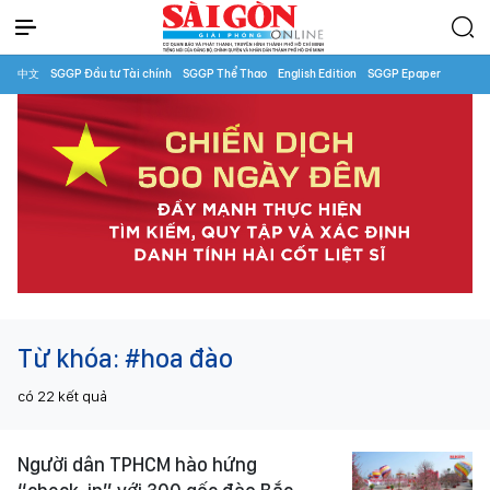
中文
SGGP Đầu tư Tài chính
SGGP Thể Thao
English Edition
SGGP Epaper
Từ khóa:
#hoa đào
có
22
kết quả
Người dân TPHCM hào hứng