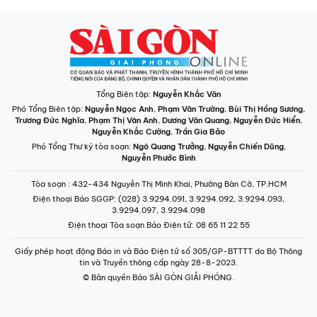
Tổng Biên tập:
Nguyễn Khắc Văn
Phó Tổng Biên tập:
Nguyễn Ngọc Anh
,
Phạm Văn Trường
,
Bùi Thị Hồng Sương
,
Trương Đức Nghĩa
,
Phạm Thị Vân Anh
,
Dương Văn Quang
,
Nguyễn Đức Hiển
,
Nguyễn Khắc Cường
,
Trần Gia Bảo
Phó Tổng Thư ký tòa soạn:
Ngô Quang Trưởng
,
Nguyễn Chiến Dũng
,
Nguyễn Phước Bình
Tòa soạn
: 432-434 Nguyễn Thị Minh Khai, Phường Bàn Cờ, TP.HCM
Điện thoại Báo SGGP
: (028) 3.9294.091, 3.9294.092, 3.9294.093,
3.9294.097, 3.9294.098
Điện thoại Tòa soạn Báo Điện tử
: 08 65 11 22 55
Giấy phép hoạt động Báo in và Báo Điện tử số 305/GP-BTTTT do Bộ Thông
tin và Truyền thông cấp ngày 28-8-2023.
© Bản quyền Báo SÀI GÒN GIẢI PHÓNG.