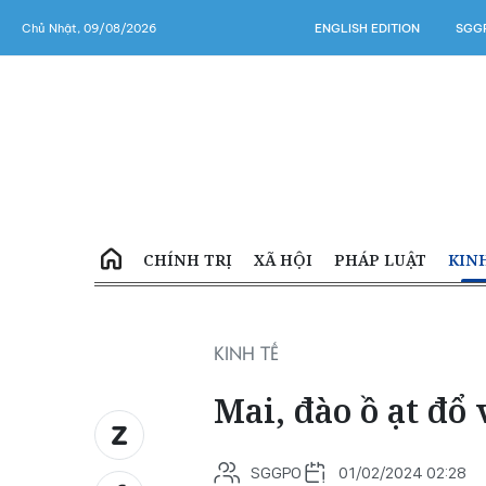
Chủ Nhật, 09/08/2026
ENGLISH EDITION
SGGP
CHÍNH TRỊ
XÃ HỘI
PHÁP LUẬT
KIN
KINH TẾ
Mai, đào ồ ạt đổ
SGGPO
01/02/2024 02:28