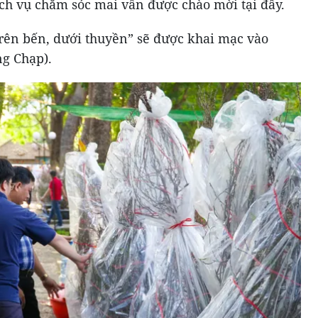
ịch vụ chăm sóc mai vẫn được chào mời tại đây.
rên bến, dưới thuyền” sẽ được khai mạc vào
ng Chạp).