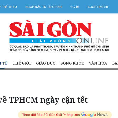
 THỂ THAO
SGGP ĐẦU TƯ TÀI CHÍNH
中文版
SGGP EPAPER
H TẾ
THẾ GIỚI
GIÁO DỤC
SỐNG KHỎE
VĂN HÓA
BẠ
 về TPHCM ngày cận tết
Theo dõi Báo Sài Gòn Giải Phóng trên