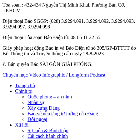
Tòa soạn
: 432-434 Nguyễn Thị Minh Khai, Phường Bàn Cờ,
TP.HCM
Điện thoại Báo SGGP
: (028) 3.9294.091, 3.9294.092, 3.9294.093,
3.9294.097, 3.9294.098
Điện thoại Tòa soạn Báo Điện tử
: 08 65 11 22 55
Giấy phép hoạt động Báo in và Báo Điện tử số 305/GP-BTTTT do
Bộ Thông tin và Truyền thông cấp ngày 28-8-2023.
© Bản quyền Báo SÀI GÒN GIẢI PHÓNG.
Chuyên mục
Video
Infographic / Longform
Podcast
Trang chủ
Chính trị
Quốc phòng – an ninh
Nhân sự
Xây dựng Đảng
Bảo vệ nền tảng tư tưởng của Đảng
Đối ngoại
Xã hội
Sự kiện & Bình luận
Cải cách hành chính