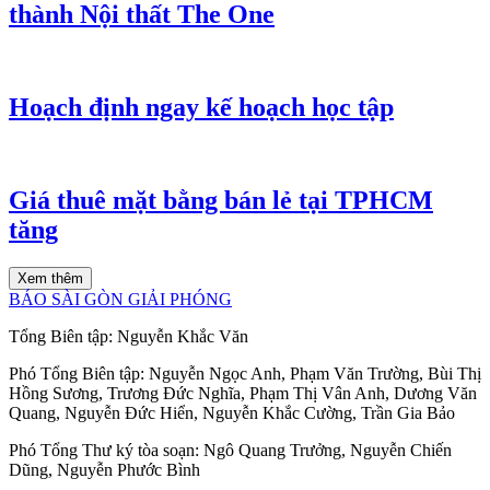
thành Nội thất The One
Hoạch định ngay kế hoạch học tập
Giá thuê mặt bằng bán lẻ tại TPHCM
tăng
Xem thêm
BÁO SÀI GÒN GIẢI PHÓNG
Tổng Biên tập:
Nguyễn Khắc Văn
Phó Tổng Biên tập:
Nguyễn Ngọc Anh
,
Phạm Văn Trường
,
Bùi Thị
Hồng Sương
,
Trương Đức Nghĩa
,
Phạm Thị Vân Anh
,
Dương Văn
Quang
,
Nguyễn Đức Hiển
,
Nguyễn Khắc Cường
,
Trần Gia Bảo
Phó Tổng Thư ký tòa soạn:
Ngô Quang Trưởng
,
Nguyễn Chiến
Dũng
,
Nguyễn Phước Bình