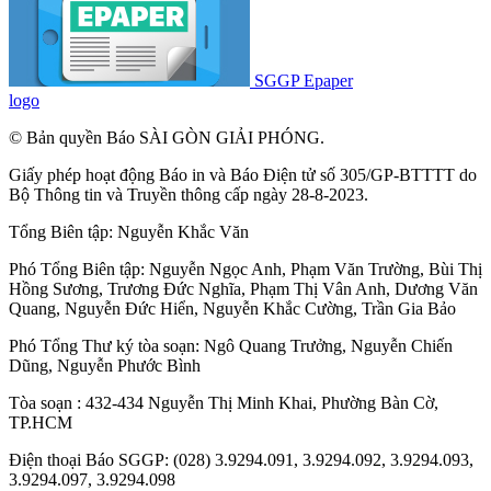
SGGP Epaper
logo
© Bản quyền Báo SÀI GÒN GIẢI PHÓNG.
Giấy phép hoạt động Báo in và Báo Điện tử số 305/GP-BTTTT do
Bộ Thông tin và Truyền thông cấp ngày 28-8-2023.
Tổng Biên tập:
Nguyễn Khắc Văn
Phó Tổng Biên tập:
Nguyễn Ngọc Anh
,
Phạm Văn Trường
,
Bùi Thị
Hồng Sương
,
Trương Đức Nghĩa
,
Phạm Thị Vân Anh
,
Dương Văn
Quang
,
Nguyễn Đức Hiển
,
Nguyễn Khắc Cường
,
Trần Gia Bảo
Phó Tổng Thư ký tòa soạn:
Ngô Quang Trưởng
,
Nguyễn Chiến
Dũng
,
Nguyễn Phước Bình
Tòa soạn : 432-434 Nguyễn Thị Minh Khai, Phường Bàn Cờ,
TP.HCM
Điện thoại Báo SGGP: (028) 3.9294.091, 3.9294.092, 3.9294.093,
3.9294.097, 3.9294.098