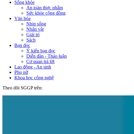
Sống khỏe
An toàn thực phẩm
Sức khỏe cộng đồng
Văn hóa
Nhịp sống
Nhân vật
Giải trí
Sách
Bạn đọc
Ý kiến bạn đọc
Diễn đàn - Thảo luận
Cơ quan trả lời
Lao động - An sinh
Phụ nữ
Khoa học công nghệ
Theo dõi SGGP trên: