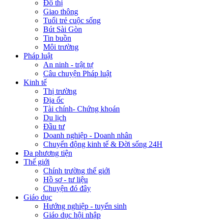
Đô thị
Giao thông
Tuổi trẻ cuộc sống
Bút Sài Gòn
Tin buồn
Môi trường
Pháp luật
An ninh - trật tự
Câu chuyện Pháp luật
Kinh tế
Thị trường
Địa ốc
Tài chính- Chứng khoán
Du lịch
Đầu tư
Doanh nghiệp - Doanh nhân
Chuyển động kinh tế & Đời sống 24H
Đa phương tiện
Thế giới
Chính trường thế giới
Hồ sơ - tư liệu
Chuyện đó đây
Giáo dục
Hướng nghiệp - tuyển sinh
Giáo dục hội nhập