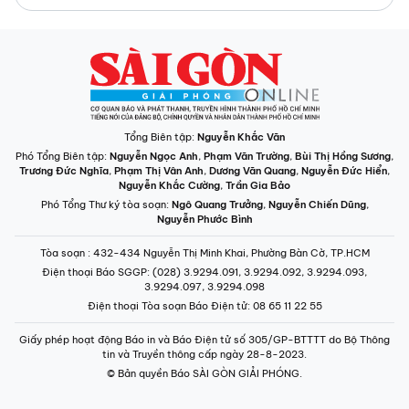
Tổng Biên tập:
Nguyễn Khắc Văn
Phó Tổng Biên tập:
Nguyễn Ngọc Anh
,
Phạm Văn Trường
,
Bùi Thị Hồng Sương
,
Trương Đức Nghĩa
,
Phạm Thị Vân Anh
,
Dương Văn Quang
,
Nguyễn Đức Hiển
,
Nguyễn Khắc Cường
,
Trần Gia Bảo
Phó Tổng Thư ký tòa soạn:
Ngô Quang Trưởng
,
Nguyễn Chiến Dũng
,
Nguyễn Phước Bình
Tòa soạn
: 432-434 Nguyễn Thị Minh Khai, Phường Bàn Cờ, TP.HCM
Điện thoại Báo SGGP
: (028) 3.9294.091, 3.9294.092, 3.9294.093,
3.9294.097, 3.9294.098
Điện thoại Tòa soạn Báo Điện tử
: 08 65 11 22 55
Giấy phép hoạt động Báo in và Báo Điện tử số 305/GP-BTTTT do Bộ Thông
tin và Truyền thông cấp ngày 28-8-2023.
© Bản quyền Báo SÀI GÒN GIẢI PHÓNG.