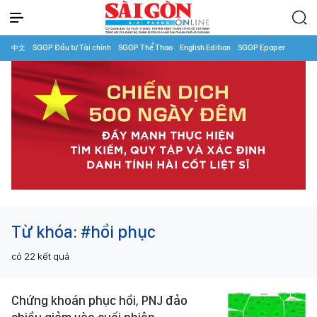
中文
SGGP Đầu tư Tài chính
SGGP Thể Thao
English Edition
SGGP Epaper
Từ khóa:
#hồi phục
có
22
kết quả
Chứng khoán phục hồi, PNJ đảo