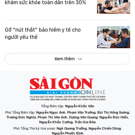
khám sức khỏe toàn dân trên 30%
Gỡ “nút thắt” bảo hiểm y tế cho
người yếu thế
Xem thêm
Tổng Biên tập:
Nguyễn Khắc Văn
Phó Tổng Biên tập:
Nguyễn Ngọc Anh
,
Phạm Văn Trường
,
Bùi Thị Hồng Sương
,
Trương Đức Nghĩa
,
Phạm Thị Vân Anh
,
Dương Văn Quang
,
Nguyễn Đức Hiển
,
Nguyễn Khắc Cường
,
Trần Gia Bảo
Phó Tổng Thư ký tòa soạn:
Ngô Quang Trưởng
,
Nguyễn Chiến Dũng
,
Nguyễn Phước Bình