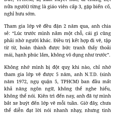
nửa người) từng là giáo viên cấp 3, gặp biến cố,
nghỉ hưu sớm.
Tham gia lớp vẽ đều đặn 2 năm qua, anh chia
sẻ: “Lúc trước mình nằm một chỗ, cái gì cũng
phải nhờ người khác. Điều trị kết hợp đi vẽ, tập
từ từ, hoàn thành được bức tranh thấy thoải
mái, hạnh phúc lắm, không vô dụng như trước”.
Không nhớ mình bị đột quỵ khi nào, chỉ nhớ
tham gia lớp vẽ được 5 năm, anh N.T.D. (sinh
năm 1972, ngụ quận 5, TPHCM) ban đầu mất
khả năng ngôn ngữ, không thể nghe hiểu,
không thể nói. Kiên trì đến nay, anh đã tự mình
bắt xe buýt đến lớp vẽ mỗi tuần. Giờ đây, chưa
thể diễn đạt lời nói nhanh nhạy, nhưng tinh