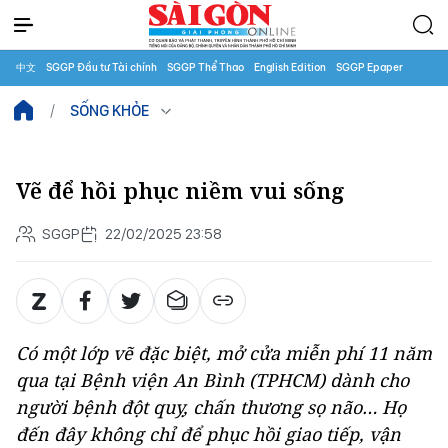
中文
SGGP Đầu tư Tài chính
SGGP Thể Thao
English Edition
SGGP Epaper
SỐNG KHỎE
Vẽ để hồi phục niềm vui sống
SGGP
22/02/2025 23:58
Có một lớp vẽ đặc biệt, mở cửa miễn phí 11 năm
qua tại Bệnh viện An Bình (TPHCM) dành cho
người bệnh đột quỵ, chấn thương sọ não… Họ
đến đây không chỉ để phục hồi giao tiếp, vận