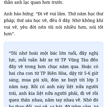
thần anh lạc quan hơn trước.
Anh hào hứng: “Đi vẽ vui lắm. Thứ năm học thư
pháp; thứ sáu học vẽ, đều ở đây. Nhờ không khí
vui vẻ, yêu đời nên tôi nói nhiều hơn, nói tốt
hơn”.
“Tôi nhớ hoài một bác lớn tuổi, đầy nghị
lực, mỗi tuần bắt xe từ TP Vũng Tàu đến
đây vẽ trong hơn chục năm qua. Hoặc có
hai cha con từ TP Biên Hòa, dậy từ 5-6 giờ
sáng, mua gói xôi, đón xe buýt tới lớp 3
năm nay. Rồi có anh này liệt nửa người
trái, anh kia liệt nửa người phải, đi vẽ rồi
quen thân nhau, nắm tay nhau về. Nhờ đó
họ thay đổi, vui vẻ, ca hát, đỡ trầm cảm, tự