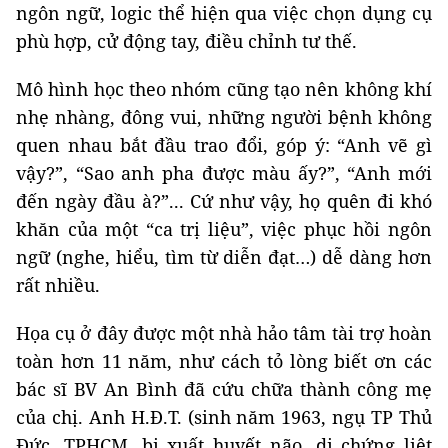
ngôn ngữ, logic thể hiện qua việc chọn dụng cụ
phù hợp, cử động tay, điều chỉnh tư thế.
Mô hình học theo nhóm cũng tạo nên không khí
nhẹ nhàng, đông vui, những người bệnh không
quen nhau bắt đầu trao đổi, góp ý: “Anh vẽ gì
vậy?”, “Sao anh pha được màu ấy?”, “Anh mới
đến ngày đầu à?”... Cứ như vậy, họ quên đi khó
khăn của một “ca trị liệu”, việc phục hồi ngôn
ngữ (nghe, hiểu, tìm từ diễn đạt…) dễ dàng hơn
rất nhiều.
Họa cụ ở đây được một nhà hảo tâm tài trợ hoàn
toàn hơn 11 năm, như cách tỏ lòng biết ơn các
bác sĩ BV An Bình đã cứu chữa thành công mẹ
của chị. Anh H.Đ.T. (sinh năm 1963, ngụ TP Thủ
Đức, TPHCM, bị xuất huyết não, di chứng liệt